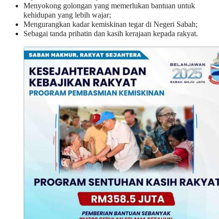
Menyokong golongan yang memerlukan bantuan untuk
kehidupan yang lebih wajar;
Mengurangkan kadar kemiskinan tegar di Negeri Sabah;
Sebagai tanda prihatin dan kasih kerajaan kepada rakyat.