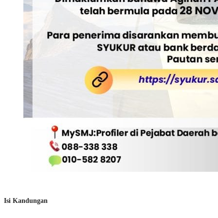
Isi Kandungan