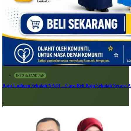
INFO & PANDUAN
Baju Uniform Sekolah NADI – Cara Beli Baju Sekolah Secara 