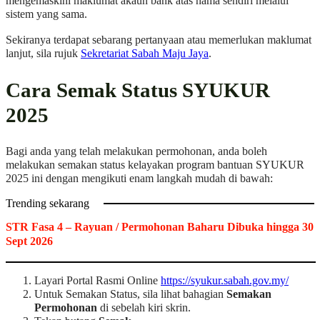
mengemaskini maklumat akaun bank atas nama sendiri melalui
sistem yang sama.
Sekiranya terdapat sebarang pertanyaan atau memerlukan maklumat
lanjut, sila rujuk
Sekretariat Sabah Maju Jaya
.
Cara Semak Status SYUKUR
2025
Bagi anda yang telah melakukan permohonan, anda boleh
melakukan semakan status kelayakan program bantuan SYUKUR
2025 ini dengan mengikuti enam langkah mudah di bawah:
Trending sekarang
STR Fasa 4 – Rayuan / Permohonan Baharu Dibuka hingga 30
Sept 2026
Layari Portal Rasmi Online
https://syukur.sabah.gov.my/
Untuk Semakan Status, sila lihat bahagian
Semakan
Permohonan
di sebelah kiri skrin.