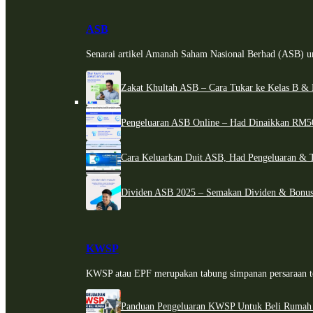
ASB
Senarai artikel Amanah Saham Nasional Berhad (ASB) un
Zakat Khultah ASB – Cara Tukar ke Kelas B & 
Pengeluaran ASB Online – Had Dinaikkan RM5
Cara Keluarkan Duit ASB, Had Pengeluaran & 
Dividen ASB 2025 – Semakan Dividen & Bonus
KWSP
KWSP atau EPF merupakan tabung simpanan persaraan te
Panduan Pengeluaran KWSP Untuk Beli Rumah