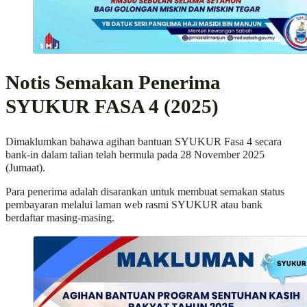
Notis Semakan Penerima
SYUKUR FASA 4 (2025)
Dimaklumkan bahawa agihan bantuan SYUKUR Fasa 4 secara
bank-in
dalam talian telah bermula pada 28 November 2025
(Jumaat).
Para penerima adalah disarankan untuk membuat semakan status
pembayaran melalui laman web rasmi SYUKUR atau bank
berdaftar masing-masing.