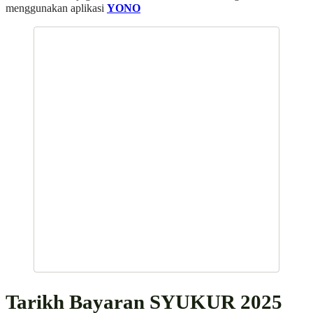
menggunakan aplikasi
YONO
Tarikh Bayaran SYUKUR 2025