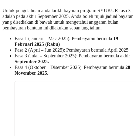
Untuk pengetahuan anda tarikh bayaran program SYUKUR fasa 3
adalah pada akhir September 2025. Anda boleh rujuk jadual bayaran
yang disediakan di bawah untuk mengetahui anggaran bulan
pembayaran bantuan ini dilakukan sepanjang tahun.
Fasa 1 (Januari – Mac 2025): Pembayaran bermula
19
Februari 2025 (Rabu)
Fasa 2 (April – Jun 2025): Pembayaran bermula April 2025.
Fasa 3 (Julai – September 2025): Pembayaran bermula akhir
September 2025.
Fasa 4 (Oktober – Disember 2025): Pembayaran bermula
28
November 2025.