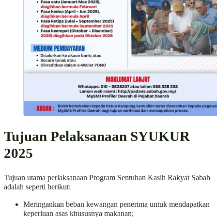
Tujuan Pelaksanaan SYUKUR
2025
Tujuan utama perlaksanaan Program Sentuhan Kasih Rakyat Sabah
adalah seperti berikut:
Meringankan beban kewangan penerima untuk mendapatkan
keperluan asas khususnya makanan;