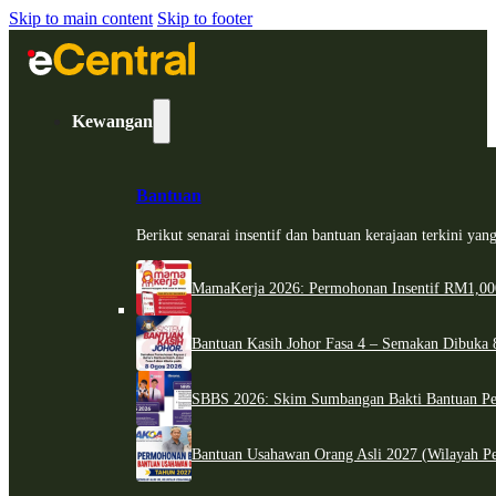
Skip to main content
Skip to footer
Kewangan
Bantuan
Berikut senarai insentif dan bantuan kerajaan terkini ya
MamaKerja 2026: Permohonan Insentif RM1,000
Bantuan Kasih Johor Fasa 4 – Semakan Dibuka 8
SBBS 2026: Skim Sumbangan Bakti Bantuan Per
Bantuan Usahawan Orang Asli 2027 (Wilayah Pe