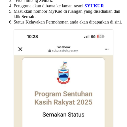
Tekan butang
Semak
.
Pengguna akan dibawa ke laman rasmi
SYUKUR
Masukkan nombor MyKad di ruangan yang disediakan dan
klik
Semak
.
⁠Status Kelayakan Permohonan anda akan dipaparkan di sini.