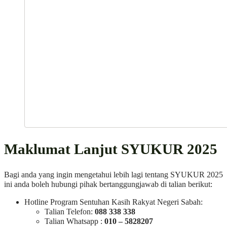
Maklumat Lanjut SYUKUR 2025
Bagi anda yang ingin mengetahui lebih lagi tentang SYUKUR 2025
ini anda boleh hubungi pihak bertanggungjawab di talian berikut:
Hotline Program Sentuhan Kasih Rakyat Negeri Sabah:
Talian Telefon:
088 338 338
Talian Whatsapp :
010 – 5828207