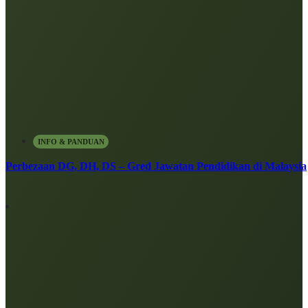
INFO & PANDUAN
Perbezaan DG, DH, DS – Gred Jawatan Pendidikan di Malaysia