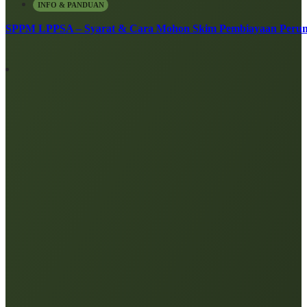
INFO & PANDUAN
SPPM LPPSA – Syarat & Cara Mohon Skim Pembiayaan Peru