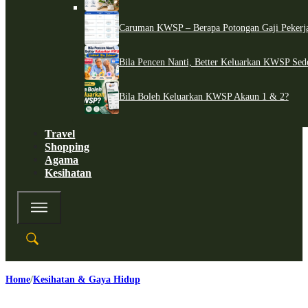
Caruman KWSP – Berapa Potongan Gaji Pekerj
Bila Pencen Nanti, Better Keluarkan KWSP Sed
Bila Boleh Keluarkan KWSP Akaun 1 & 2?
Travel
Shopping
Agama
Kesihatan
Home
Kesihatan & Gaya Hidup