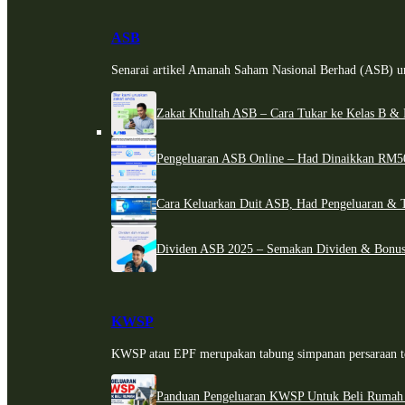
ASB
Senarai artikel Amanah Saham Nasional Berhad (ASB) un
Zakat Khultah ASB – Cara Tukar ke Kelas B & 
Pengeluaran ASB Online – Had Dinaikkan RM5
Cara Keluarkan Duit ASB, Had Pengeluaran & 
Dividen ASB 2025 – Semakan Dividen & Bonus
KWSP
KWSP atau EPF merupakan tabung simpanan persaraan te
Panduan Pengeluaran KWSP Untuk Beli Rumah