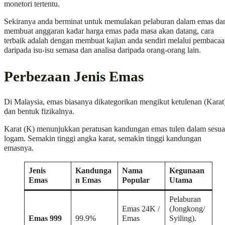
monetori tertentu.
Sekiranya anda berminat untuk memulakan pelaburan dalam emas da
membuat anggaran kadar harga emas pada masa akan datang, cara
terbaik adalah dengan membuat kajian anda sendiri melalui pembaca
daripada isu-isu semasa dan analisa daripada orang-orang lain.
Perbezaan Jenis Emas
Di Malaysia, emas biasanya dikategorikan mengikut ketulenan (Karat
dan bentuk fizikalnya.
Karat (K) menunjukkan peratusan kandungan emas tulen dalam sesua
logam. Semakin tinggi angka karat, semakin tinggi kandungan
emasnya.
Jenis
Kandunga
Nama
Kegunaan
Emas
n Emas
Popular
Utama
Pelaburan
Emas 24K /
(Jongkong/
Emas 999
99.9%
Emas
Syiling).