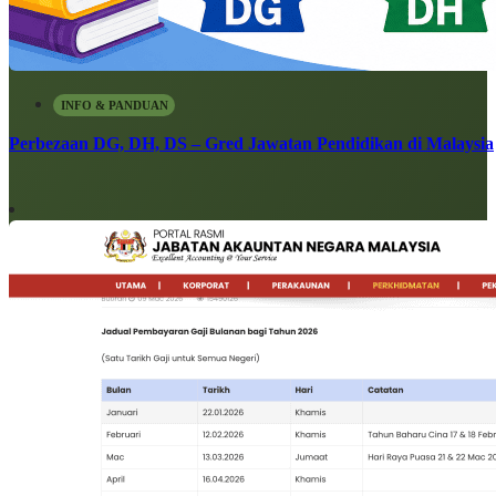
INFO & PANDUAN
Perbezaan DG, DH, DS – Gred Jawatan Pendidikan di Malaysia