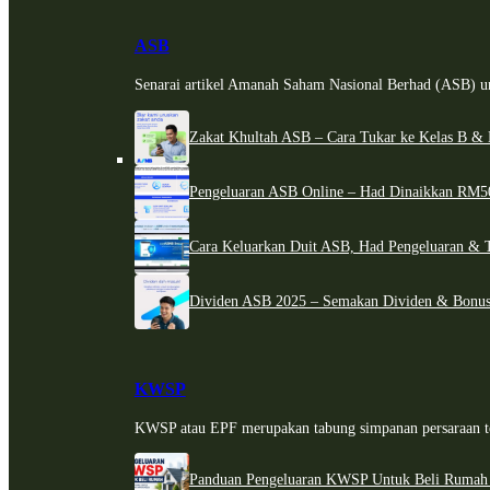
ASB
Senarai artikel Amanah Saham Nasional Berhad (ASB) un
Zakat Khultah ASB – Cara Tukar ke Kelas B & 
Pengeluaran ASB Online – Had Dinaikkan RM5
Cara Keluarkan Duit ASB, Had Pengeluaran & 
Dividen ASB 2025 – Semakan Dividen & Bonus
KWSP
KWSP atau EPF merupakan tabung simpanan persaraan te
Panduan Pengeluaran KWSP Untuk Beli Rumah