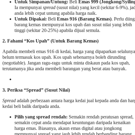
Untuk Simpanan/Untung:
Beli
Emas 999 (Jongkong/Syilin
Ia mempunyai
spread
(susut nilai) yang kecil (sekitar 6-9%), jad
anda lebih cepat untung apabila harga naik.
Untuk Dipakai:
Beli
Emas 916 (Barang Kemas)
. Perlu diing
barang kemas mempunyai kos upah dan susut nilai yang lebih
tinggi (sekitar 20-25%) apabila dijual semula.
2. Fahami “Kos Upah” (Untuk Barang Kemas)
Apabila membeli emas 916 di kedai, harga yang dipaparkan selaluny
belum termasuk kos upah. Kos upah sebenarnya boleh dirunding
(negotiable). Jangan ragu-ragu untuk minta diskaun pada kos upah,
terutamanya jika anda membeli barangan yang berat atau banyak.
3. Periksa “Spread” (Susut Nilai)
Spread
adalah perbezaan antara harga kedai jual kepada anda dan har
kedai beli balik daripada anda.
Pilih yang spread rendah:
Semakin rendah peratusan spread,
semakin cepat anda mendapat keuntungan daripada kenaikan
harga emas. Biasanya, akaun emas digital atau jongkong
mempunyai spread yang jauh lebih rendah berbanding barang