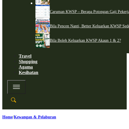
Caruman KWSP – Berapa Potongan Gaji Pekerj
Bila Pencen Nanti, Better Keluarkan KWSP Sed
Bila Boleh Keluarkan KWSP Akaun 1 & 2?
Travel
Shopping
Agama
Kesihatan
Home
Kewangan & Pelaburan