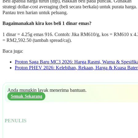
Beli apabila harga turun (dip), elakkan beli pada puncak. Gunakan
strategi dollar-cost averaging (beli secara berkala) untuk purata harga.
Pantau tren harian untuk peluang.
Bagaimanakah kira kos beli 1 dinar emas?
1 dinar = 4.25g emas 916. Contoh: Jika RM610/g, kos = RM610 x 4
= RM2,592.50 (tambah spread/caj).
Baca juga:
Proton Saga Baru MC3 2026: Harga Rasmi, Warna & Spesifika
Proton PHEV 2026: Kelebihan, Rekaan, Harga & Kuasa Bater
Anda mungkin layak menerima bantuan.
Semak Sekarang
PENULIS