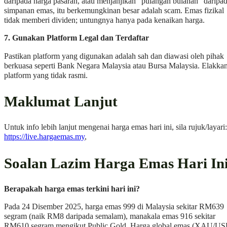
daripada harga pasaran, atau menjanjikan “pulangan bulanan” daripa
simpanan emas, itu berkemungkinan besar adalah scam. Emas fizikal
tidak memberi dividen; untungnya hanya pada kenaikan harga.
7. Gunakan Platform Legal dan Terdaftar
Pastikan platform yang digunakan adalah sah dan diawasi oleh pihak
berkuasa seperti Bank Negara Malaysia atau Bursa Malaysia. Elakka
platform yang tidak rasmi.
Maklumat Lanjut
Untuk info lebih lanjut mengenai harga emas hari ini, sila rujuk/layari:
https://live.hargaemas.my
,
Soalan Lazim Harga Emas Hari In
Berapakah harga emas terkini hari ini?
Pada 24 Disember 2025, harga emas 999 di Malaysia sekitar RM639
segram (naik RM8 daripada semalam), manakala emas 916 sekitar
RM610 segram mengikut Public Gold. Harga global emas (XAU/US