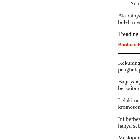
Sum
Akibatny
boleh men
Trending
Bantuan K
Kekurang
penghidap
Bagi yang
berkaita
Lelaki m
kromosom
Ini berb
hanya seb
Meskipun