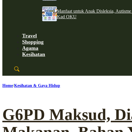
Manfaat untuk Anak Disleksia, Autism
Kad OKU
Travel
Shopping
Agama
Kesihatan
Home
Kesihatan & Gaya Hidup
G6PD Maksud, Di