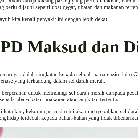
a, bukan sahaja kacang parang yang perlu dielakkan, namun t
g perlu dijauhi seperti ubat gegat, ubatan dan makanan terten
 ayuh kita kenali penyakit ini dengan lebih dekat.
PD Maksud dan Di
enarnya adalah singkatan kepada sebuah nama enzim iaitu G
enase yang terkandung dalam sel darah merah.
 berperanan untuk melindungi sel darah merah daripada pecah
kepada ubat-ubatan, makanan atau jangkitan tertentu.
i kata lain, kekurangan enzim ini akan menyebabkan sel da
enghidap terdedah kepada bahan-bahan yang tidak dibenarika