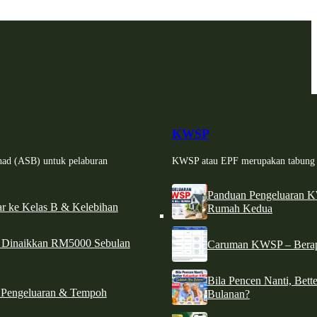
KWSP
had (ASB) untuk pelaburan
KWSP atau EPF merupakan tabung si
Panduan Pengeluaran 
r ke Kelas B & Kelebihan
Rumah Kedua
d Dinaikkan RM5000 Sebulan
Caruman KWSP – Berapa
Bila Pencen Nanti, Bet
 Pengeluaran & Tempoh
Bulanan?