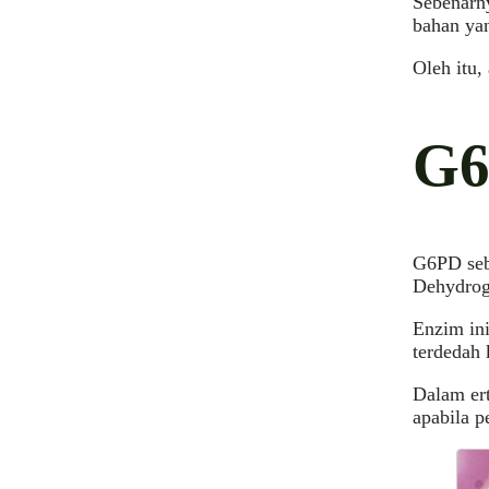
Sebenarny
bahan yan
Oleh itu,
G6
G6PD seb
Dehydrog
Enzim ini
terdedah 
Dalam ert
apabila p