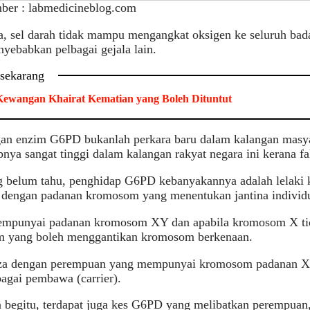
ber : labmedicineblog.com
a, sel darah tidak mampu mengangkat oksigen ke seluruh bad
yebabkan pelbagai gejala lain.
 sekarang
ewangan Khairat Kematian yang Boleh Dituntut
an enzim G6PD bukanlah perkara baru dalam kalangan masyar
nya sangat tinggi dalam kalangan rakyat negara ini kerana fa
 belum tahu, penghidap G6PD kebanyakannya adalah lelaki k
n dengan padanan kromosom yang menentukan jantina individ
empunyai padanan kromosom XY dan apabila kromosom X tida
 yang boleh menggantikan kromosom berkenaan.
eza dengan perempuan yang mempunyai kromosom padanan X
agai pembawa (carrier).
 begitu, terdapat juga kes G6PD yang melibatkan perempuan