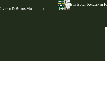
Bila Boleh Keluarkan 
ividen & Bonus Mulai 1 Jan