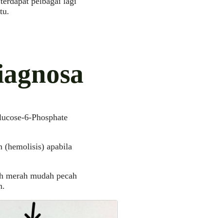
erdapat pelbagai lagi
tu.
agnosa
lucose-6-Phosphate
 (hemolisis) apabila
rah merah mudah pecah
n.