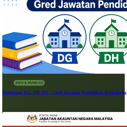
INFO & PANDUAN
Perbezaan DG, DH, DS – Gred Jawatan Pendidikan di Malaysia