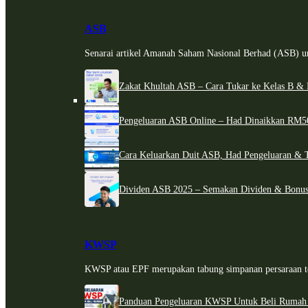
ASB
Senarai artikel Amanah Saham Nasional Berhad (ASB) un
Zakat Khultah ASB – Cara Tukar ke Kelas B & 
Pengeluaran ASB Online – Had Dinaikkan RM5
Cara Keluarkan Duit ASB, Had Pengeluaran & 
Dividen ASB 2025 – Semakan Dividen & Bonus
KWSP
KWSP atau EPF merupakan tabung simpanan persaraan te
Panduan Pengeluaran KWSP Untuk Beli Rumah