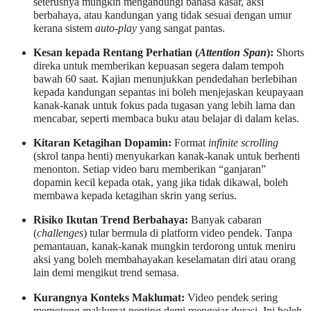
seterusnya mungkin mengandungi bahasa kasar, aksi
berbahaya, atau kandungan yang tidak sesuai dengan umur
kerana sistem
auto-play
yang sangat pantas.
Kesan kepada Rentang Perhatian (
Attention Span
):
Shorts
direka untuk memberikan kepuasan segera dalam tempoh
bawah 60 saat. Kajian menunjukkan pendedahan berlebihan
kepada kandungan sepantas ini boleh menjejaskan keupayaan
kanak-kanak untuk fokus pada tugasan yang lebih lama dan
mencabar, seperti membaca buku atau belajar di dalam kelas.
Kitaran Ketagihan Dopamin:
Format
infinite scrolling
(skrol tanpa henti) menyukarkan kanak-kanak untuk berhenti
menonton. Setiap video baru memberikan “ganjaran”
dopamin kecil kepada otak, yang jika tidak dikawal, boleh
membawa kepada ketagihan skrin yang serius.
Risiko Ikutan Trend Berbahaya:
Banyak cabaran
(
challenges
) tular bermula di platform video pendek. Tanpa
pemantauan, kanak-kanak mungkin terdorong untuk meniru
aksi yang boleh membahayakan keselamatan diri atau orang
lain demi mengikut trend semasa.
Kurangnya Konteks Maklumat:
Video pendek sering
memotong maklumat penting demi mengejar durasi. Ini boleh