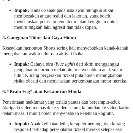
Impak:
Kanak-kanak pada usia awal mungkin sukar
membezakan antara realiti dan lakonan, yang boleh
mencetuskan perasaan rendah diri atau keinginan untuk
meniru tingkah laku agresif dan tidak sopan.
5. Gangguan Tidur dan Gaya Hidup
Keasyikan menonton Shorts sering kali menyebabkan kanak-kanak
mengabaikan waktu tidur dan aktiviti fizikal.
Impak:
Cahaya biru (
blue light
) dari skrin mengganggu
pengeluaran hormon melatonin, menyebabkan anak sukar
tidur. Kurang pergerakan fizikal pula boleh meningkatkan
risiko obesiti dan menjejaskan perkembangan motor mereka.
6. “Brain Fog” atau Kekaburan Minda
Penerimaan maklumat yang terlalu pantas dan bercampur-aduk
(daripada video memasak ke video seram, kemudian ke video kartun
dalam masa 3 minit) boleh menyebabkan keletihan kognitif.
Impak:
Anak kelihatan letih, kerap termenung, dan kurang
responsif terhadap persekitaran fizikal mereka selepas sesi