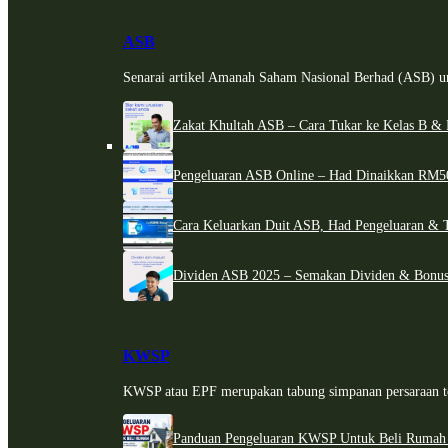
ASB
Senarai artikel Amanah Saham Nasional Berhad (ASB) un
Zakat Khultah ASB – Cara Tukar ke Kelas B & 
Pengeluaran ASB Online – Had Dinaikkan RM5
Cara Keluarkan Duit ASB, Had Pengeluaran & 
Dividen ASB 2025 – Semakan Dividen & Bonus
KWSP
KWSP atau EPF merupakan tabung simpanan persaraan te
Panduan Pengeluaran KWSP Untuk Beli Rumah