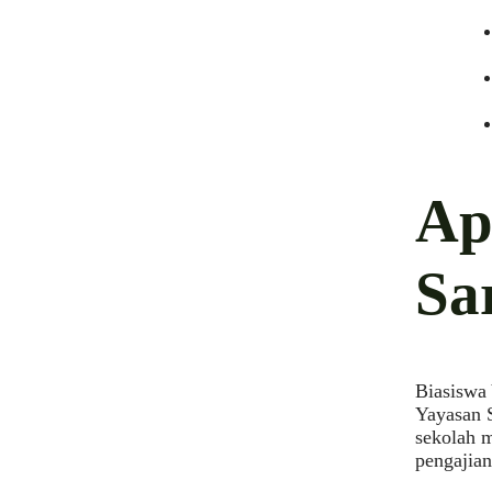
Ap
Sa
Biasiswa
Yayasan 
sekolah m
pengajia