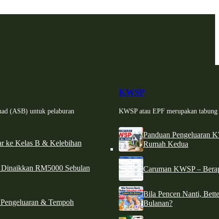
KWSP
had (ASB) untuk pelaburan
KWSP atau EPF merupakan tabung si
Panduan Pengeluaran 
r ke Kelas B & Kelebihan
Rumah Kedua
d Dinaikkan RM5000 Sebulan
Caruman KWSP – Berapa
Bila Pencen Nanti, Bet
 Pengeluaran & Tempoh
Bulanan?