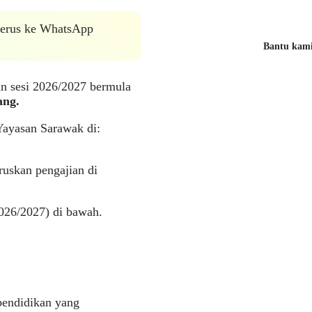
 terus ke WhatsApp
Bantu kami 
n sesi 2026/2027 bermula
ang.
Yayasan Sarawak di:
ruskan pengajian di
026/2027) di bawah.
pendidikan yang