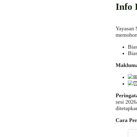
Info
Yayasan 
memohon
Bia
Bia
Makluma
Peringat
sesi 202
ditetapka
Cara Pe