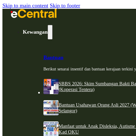
Skip to main content
Skip to footer
Kewangan
Bantuan
Berikut senarai insentif dan bantuan kerajaan terkin
SBBS 2026: Skim Sumbangan Bakti Ban
(Koperasi Tentera)
Bantuan Usahawan Orang Asli 2027 (W
Selangor)
Manfaat untuk Anak Disleksia, Autism
Kad OKU