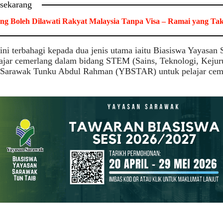
 sekarang
ng Boleh Dilawati Rakyat Malaysia Tanpa Visa – Ramai yang Ta
ini terbahagi kepada dua jenis utama iaitu Biasiswa Yayasa
ajar cemerlang dalam bidang STEM (Sains, Teknologi, Kejur
 Sarawak Tunku Abdul Rahman (YBSTAR) untuk pelajar cem