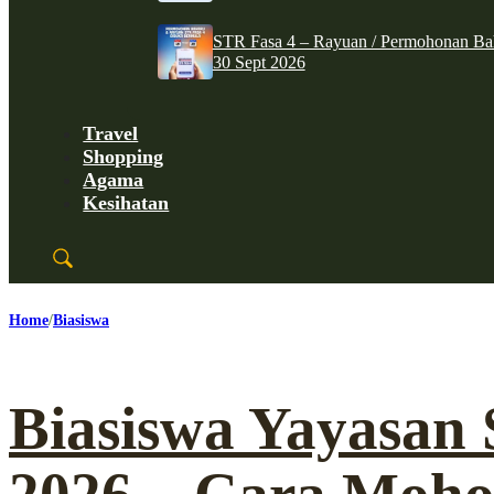
STR Fasa 4 – Rayuan / Permohonan Ba
30 Sept 2026
Travel
Shopping
Agama
Kesihatan
Home
Biasiswa
Biasiswa Yayasan