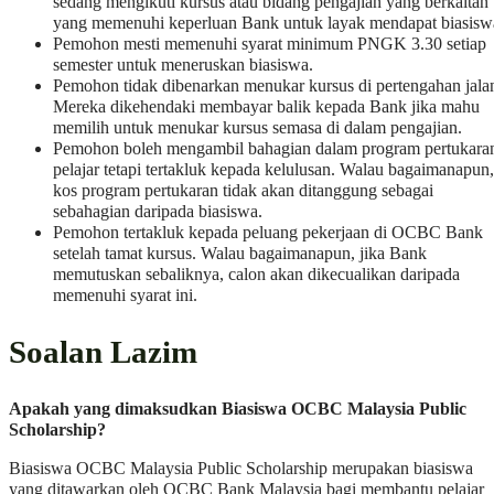
sedang mengikuti kursus atau bidang pengajian yang berkaitan
yang memenuhi keperluan Bank untuk layak mendapat biasisw
Pemohon mesti memenuhi syarat minimum PNGK 3.30 setiap
semester untuk meneruskan biasiswa.
Pemohon tidak dibenarkan menukar kursus di pertengahan jala
Mereka dikehendaki membayar balik kepada Bank jika mahu
memilih untuk menukar kursus semasa di dalam pengajian.
Pemohon boleh mengambil bahagian dalam program pertukara
pelajar tetapi tertakluk kepada kelulusan. Walau bagaimanapun,
kos program pertukaran tidak akan ditanggung sebagai
sebahagian daripada biasiswa.
Pemohon tertakluk kepada peluang pekerjaan di OCBC Bank
setelah tamat kursus. Walau bagaimanapun, jika Bank
memutuskan sebaliknya, calon akan dikecualikan daripada
memenuhi syarat ini.
Soalan Lazim
Apakah yang dimaksudkan Biasiswa OCBC Malaysia Public
Scholarship?
Biasiswa OCBC Malaysia Public Scholarship merupakan biasiswa
yang ditawarkan oleh OCBC Bank Malaysia bagi membantu pelajar