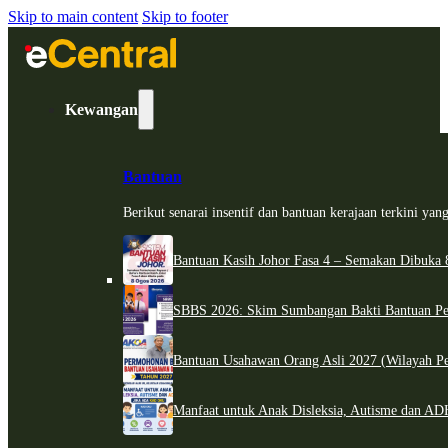
Skip to main content
Skip to footer
Kewangan
Bantuan
Berikut senarai insentif dan bantuan kerajaan terkini ya
Bantuan Kasih Johor Fasa 4 – Semakan Dibuka 8
SBBS 2026: Skim Sumbangan Bakti Bantuan Per
Bantuan Usahawan Orang Asli 2027 (Wilayah Pe
Manfaat untuk Anak Disleksia, Autisme dan 