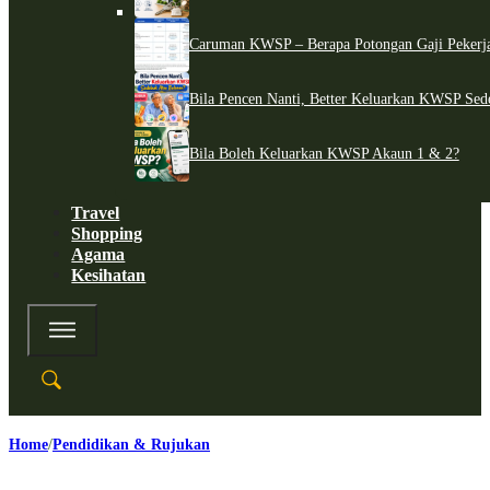
Caruman KWSP – Berapa Potongan Gaji Pekerj
Bila Pencen Nanti, Better Keluarkan KWSP Sed
Bila Boleh Keluarkan KWSP Akaun 1 & 2?
Travel
Shopping
Agama
Kesihatan
Home
Pendidikan & Rujukan