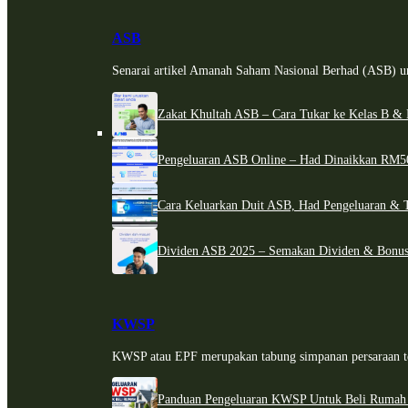
ASB
Senarai artikel Amanah Saham Nasional Berhad (ASB) un
Zakat Khultah ASB – Cara Tukar ke Kelas B & 
Pengeluaran ASB Online – Had Dinaikkan RM5
Cara Keluarkan Duit ASB, Had Pengeluaran & 
Dividen ASB 2025 – Semakan Dividen & Bonus
KWSP
KWSP atau EPF merupakan tabung simpanan persaraan te
Panduan Pengeluaran KWSP Untuk Beli Rumah