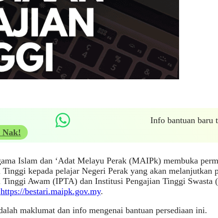
Info bantuan baru
 Nak!
gama Islam dan ‘Adat Melayu Perak (MAIPk) membuka perm
 Tinggi kepada pelajar Negeri Perak yang akan melanjutkan pe
 Tinggi Awam (IPTA) dan Institusi Pengajian Tinggi Swasta 
i
https://bestari.maipk.gov.my
.
dalah maklumat dan info mengenai bantuan persediaan ini.