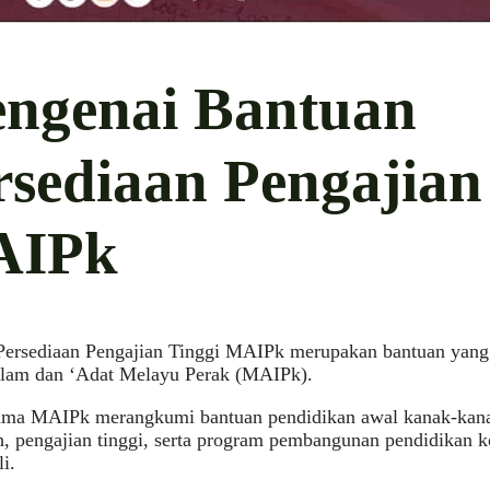
ngenai Bantuan
rsediaan Pengajian
AIPk
Persediaan Pengajian Tinggi MAIPk merupakan bantuan yang 
lam dan ‘Adat Melayu Perak (MAIPk).
ama MAIPk merangkumi bantuan pendidikan awal kanak-kanak
 pengajian tinggi, serta program pembangunan pendidikan k
li.