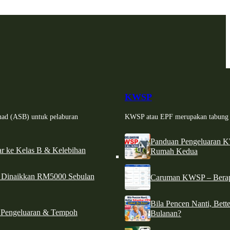
KWSP
had (ASB) untuk pelaburan
KWSP atau EPF merupakan tabung si
Panduan Pengeluaran 
r ke Kelas B & Kelebihan
Rumah Kedua
d Dinaikkan RM5000 Sebulan
Caruman KWSP – Berapa
Bila Pencen Nanti, Bet
 Pengeluaran & Tempoh
Bulanan?