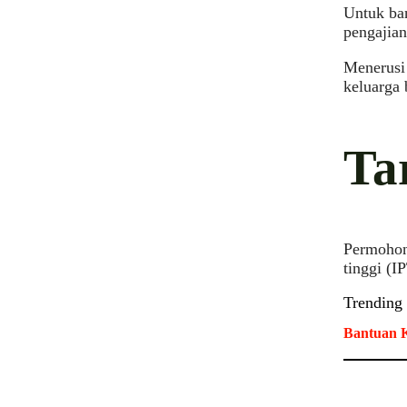
Untuk ban
pengajian
Menerusi 
keluarga
Ta
Permohona
tinggi (IP
Trending
Bantuan K