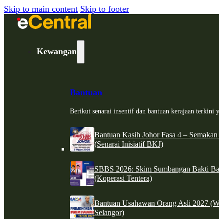
Skip to main content
Skip to footer
Kewangan
Bantuan
Berikut senarai insentif dan bantuan kerajaan terkin
Bantuan Kasih Johor Fasa 4 – Semakan
(Senarai Inisiatif BKJ)
SBBS 2026: Skim Sumbangan Bakti Ban
(Koperasi Tentera)
Bantuan Usahawan Orang Asli 2027 (W
Selangor)