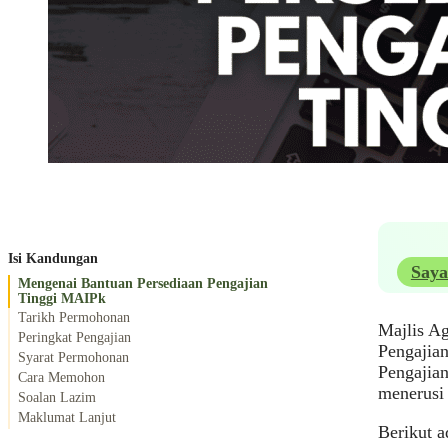
Isi Kandungan
Saya
Mengenai Bantuan Persediaan Pengajian
Tinggi MAIPk
Tarikh Permohonan
Majlis A
Peringkat Pengajian
Pengajian
Syarat Permohonan
Pengajian
Cara Memohon
menerus
Soalan Lazim
Maklumat Lanjut
Berikut a