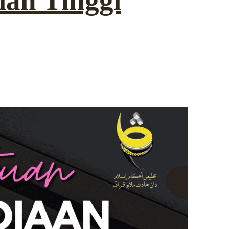
ian Tinggi