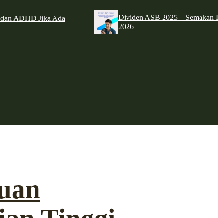
Dividen ASB 2025 – Semakan D
e dan ADHD Jika Ada
2026
uan