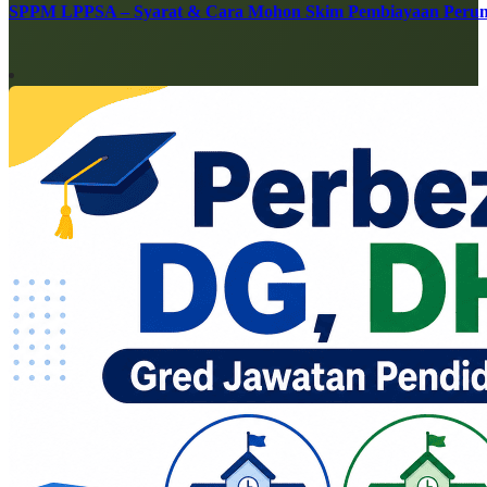
SPPM LPPSA – Syarat & Cara Mohon Skim Pembiayaan Peru