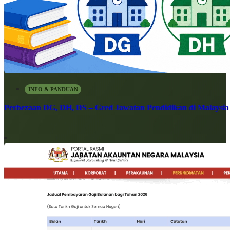
INFO & PANDUAN
Perbezaan DG, DH, DS – Gred Jawatan Pendidikan di Malaysia