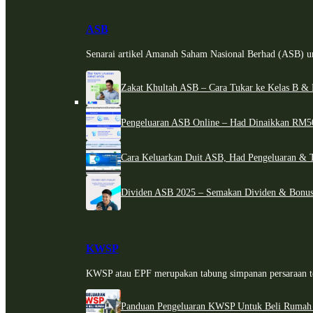
ASB
Senarai artikel Amanah Saham Nasional Berhad (ASB) un
Zakat Khultah ASB – Cara Tukar ke Kelas B & 
Pengeluaran ASB Online – Had Dinaikkan RM5
Cara Keluarkan Duit ASB, Had Pengeluaran & 
Dividen ASB 2025 – Semakan Dividen & Bonus
KWSP
KWSP atau EPF merupakan tabung simpanan persaraan te
Panduan Pengeluaran KWSP Untuk Beli Rumah