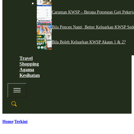
Caruman KWSP – Berapa Potongan Gaji Pekerj
Bila Pencen Nanti, Better Keluarkan KWSP Sed
Bila Boleh Keluarkan KWSP Akaun 1 & 2?
Travel
Shopping
Agama
Kesihatan
Home
Terkini