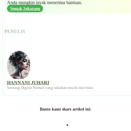
Anda mungkin layak menerima bantuan.
Semak Sekarang
PENULIS
HANNANI JUHARI
Seorang Digital Nomad yang sukakan muzik dan buku
Bantu kami share artikel ini: