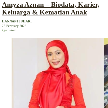
Amyza Aznan – Biodata, Karier,
Keluarga & Kematian Anak
HANNANI JUHARI
25 February 2026
7 minit