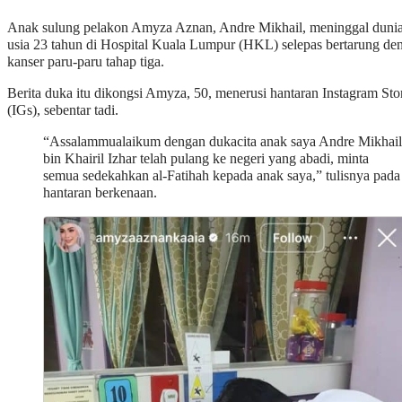
Anak sulung pelakon Amyza Aznan, Andre Mikhail, meninggal duni
usia 23 tahun di Hospital Kuala Lumpur (HKL) selepas bertarung de
kanser paru-paru tahap tiga.
Berita duka itu dikongsi Amyza, 50, menerusi hantaran Instagram Sto
(IGs), sebentar tadi.
“Assalammualaikum dengan dukacita anak saya Andre Mikhail
bin Khairil Izhar telah pulang ke negeri yang abadi, minta
semua sedekahkan al-Fatihah kepada anak saya,” tulisnya pada
hantaran berkenaan.