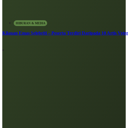
HIBURAN & MEDIA
Kilauan Emas Selebriti – Peserta Terdiri Daripada 10 Artis Vete