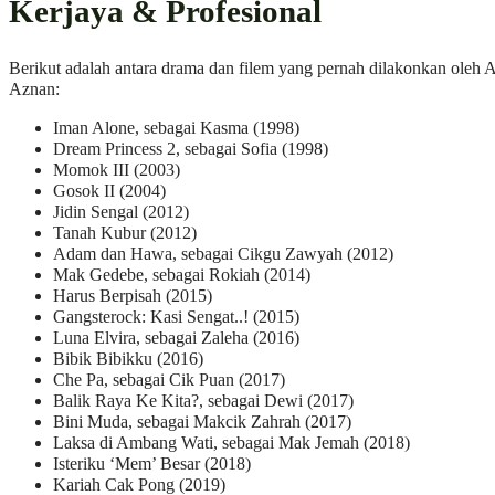
Kerjaya & Profesional
Berikut adalah antara drama dan filem yang pernah dilakonkan oleh
Aznan:
Iman Alone, sebagai Kasma (1998)
Dream Princess 2, sebagai Sofia (1998)
Momok III (2003)
Gosok II (2004)
Jidin Sengal (2012)
Tanah Kubur (2012)
Adam dan Hawa, sebagai Cikgu Zawyah (2012)
Mak Gedebe, sebagai Rokiah (2014)
Harus Berpisah (2015)
Gangsterock: Kasi Sengat..! (2015)
Luna Elvira, sebagai Zaleha (2016)
Bibik Bibikku (2016)
Che Pa, sebagai Cik Puan (2017)
Balik Raya Ke Kita?, sebagai Dewi (2017)
Bini Muda, sebagai Makcik Zahrah (2017)
Laksa di Ambang Wati, sebagai Mak Jemah (2018)
Isteriku ‘Mem’ Besar (2018)
Kariah Cak Pong (2019)