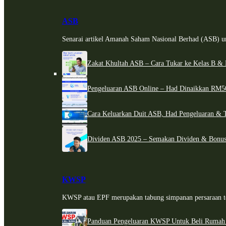
ASB
Senarai artikel Amanah Saham Nasional Berhad (ASB) un
Zakat Khultah ASB – Cara Tukar ke Kelas B & 
Pengeluaran ASB Online – Had Dinaikkan RM5
Cara Keluarkan Duit ASB, Had Pengeluaran & 
Dividen ASB 2025 – Semakan Dividen & Bonus
KWSP
KWSP atau EPF merupakan tabung simpanan persaraan te
Panduan Pengeluaran KWSP Untuk Beli Rumah