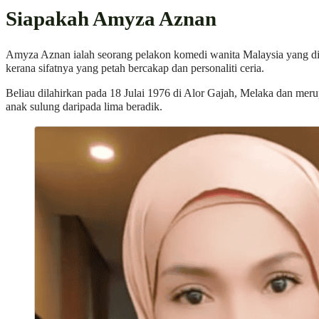
Siapakah Amyza Aznan
Amyza Aznan ialah seorang pelakon komedi wanita Malaysia yang di
kerana sifatnya yang petah bercakap dan personaliti ceria.
Beliau dilahirkan pada 18 Julai 1976 di Alor Gajah, Melaka dan mer
anak sulung daripada lima beradik.