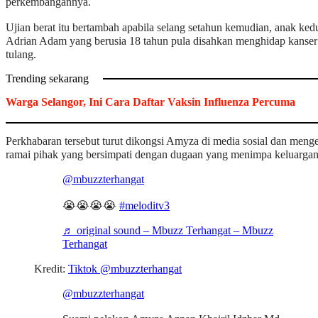
perkembangannya.
Ujian berat itu bertambah apabila selang setahun kemudian, anak ked
Adrian Adam yang berusia 18 tahun pula disahkan menghidap kanser
tulang.
Trending sekarang
Warga Selangor, Ini Cara Daftar Vaksin Influenza Percuma
Perkhabaran tersebut turut dikongsi Amyza di media sosial dan meng
ramai pihak yang bersimpati dengan dugaan yang menimpa keluargan
@mbuzzterhangat
😭😭😭😭
#meloditv3
♬ original sound – Mbuzz Terhangat – Mbuzz
Terhangat
Kredit:
Tiktok @mbuzzterhangat
@mbuzzterhangat