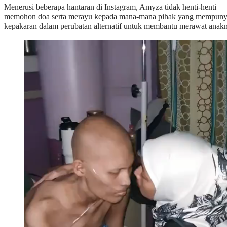
Menerusi beberapa hantaran di Instagram, Amyza tidak henti-henti
memohon doa serta merayu kepada mana-mana pihak yang mempuny
kepakaran dalam perubatan alternatif untuk membantu merawat anak