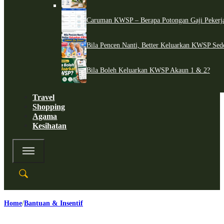
Caruman KWSP – Berapa Potongan Gaji Pekerj
Bila Pencen Nanti, Better Keluarkan KWSP Sed
Bila Boleh Keluarkan KWSP Akaun 1 & 2?
Travel
Shopping
Agama
Kesihatan
Home
Bantuan & Insentif