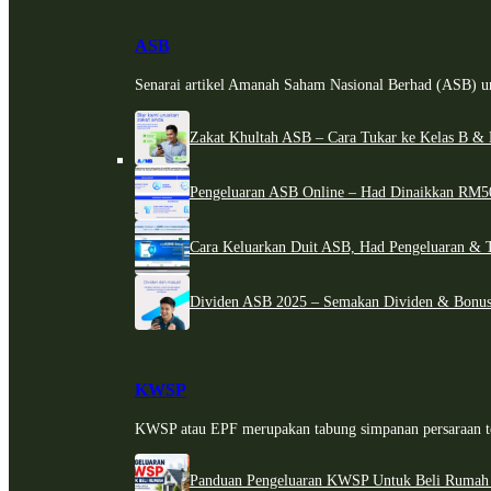
ASB
Senarai artikel Amanah Saham Nasional Berhad (ASB) un
Zakat Khultah ASB – Cara Tukar ke Kelas B & 
Pengeluaran ASB Online – Had Dinaikkan RM5
Cara Keluarkan Duit ASB, Had Pengeluaran & 
Dividen ASB 2025 – Semakan Dividen & Bonus
KWSP
KWSP atau EPF merupakan tabung simpanan persaraan te
Panduan Pengeluaran KWSP Untuk Beli Rumah