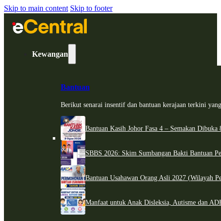
Skip to main content
Skip to footer
Kewangan
Bantuan
Berikut senarai insentif dan bantuan kerajaan terkini ya
Bantuan Kasih Johor Fasa 4 – Semakan Dibuka 8
SBBS 2026: Skim Sumbangan Bakti Bantuan Per
Bantuan Usahawan Orang Asli 2027 (Wilayah Pe
Manfaat untuk Anak Disleksia, Autisme dan 