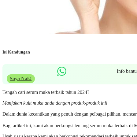
Isi Kandungan
Info bant
Saya Nak!
Tengah cari serum muka terbaik tahun 2024?
Manjakan kulit muka anda dengan produk-produk ini!
Dalam dunia kecantikan yang penuh dengan pelbagai pilihan, mencari 
Bagi artikel ini, kami akan berkongsi tentang serum muka terbaik d
Usah risau kerana kami akan berkongsi rekomendasi terbaik untuk seti