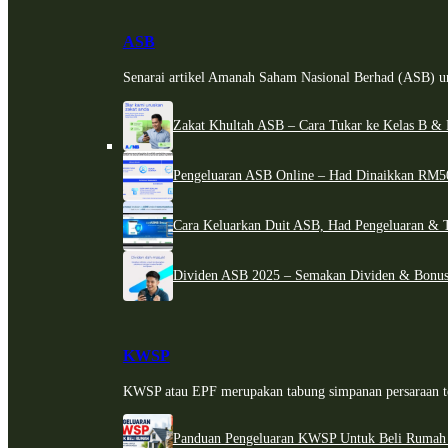
ASB
Senarai artikel Amanah Saham Nasional Berhad (ASB) un
Zakat Khultah ASB – Cara Tukar ke Kelas B & 
Pengeluaran ASB Online – Had Dinaikkan RM5
Cara Keluarkan Duit ASB, Had Pengeluaran & 
Dividen ASB 2025 – Semakan Dividen & Bonus
KWSP
KWSP atau EPF merupakan tabung simpanan persaraan te
Panduan Pengeluaran KWSP Untuk Beli Rumah