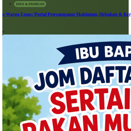
INFO & PANDUAN
e-Warga Emas: Portal Penyampaian Maklumat, Hebahan & Ke