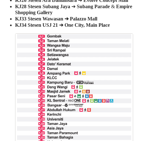
KJ26
Stesen Ara Damansara
➔
Evolve Concept Mall
KJ28
Stesen Subang Jaya
➔
Subang Parade
&
Empire
Shopping Gallery
KJ33 Stesen Wawasan ➔ Palazzo Mall
KJ34 Stesen USJ 21 ➔ One City, Main Place