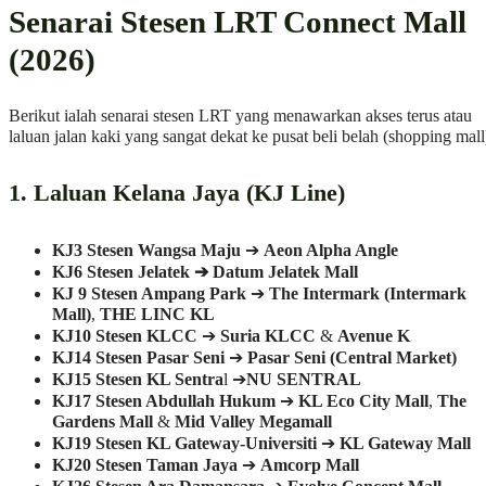
Senarai Stesen LRT Connect Mall
(2026)
Berikut ialah senarai stesen LRT yang menawarkan akses terus atau
laluan jalan kaki yang sangat dekat ke pusat beli belah (shopping mall
1. Laluan Kelana Jaya (KJ Line)
KJ3
Stesen Wangsa Maju
➔
Aeon Alpha Angle
KJ6 Stesen Jelatek ➔ Datum Jelatek Mall
KJ 9 Stesen Ampang Park
➔
The Intermark (Intermark
Mall)
,
THE LINC KL
KJ10
Stesen KLCC
➔
Suria KLCC
&
Avenue K
KJ14
Stesen Pasar Seni
➔
Pasar Seni (Central Market)
KJ15 Stesen KL Sentra
l ➔
NU SENTRAL
KJ17 Stesen Abdullah Hukum
➔
KL Eco City Mall
,
The
Gardens Mall
&
Mid Valley Megamall
KJ19 Stesen KL Gateway-Universiti
➔
KL Gateway Mall
KJ20
Stesen Taman Jaya
➔
Amcorp Mall