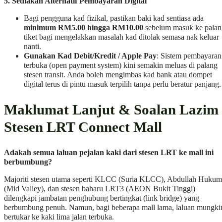
5. Sediakan Alternatif Pembayaran Digital
Bagi pengguna kad fizikal, pastikan baki kad sentiasa ada
minimum RM5.00 hingga RM10.00
sebelum masuk ke palan
tiket bagi mengelakkan masalah kad ditolak semasa nak keluar
nanti.
Gunakan Kad Debit/Kredit / Apple Pay
: Sistem pembayaran
terbuka (open payment system) kini semakin meluas di palang
stesen transit. Anda boleh mengimbas kad bank atau dompet
digital terus di pintu masuk terpilih tanpa perlu beratur panjang.
Maklumat Lanjut & Soalan Lazim
Stesen LRT Connect Mall
Adakah semua laluan pejalan kaki dari stesen LRT ke mall ini
berbumbung?
Majoriti stesen utama seperti KLCC (Suria KLCC), Abdullah Hukum
(Mid Valley), dan stesen baharu LRT3 (AEON Bukit Tinggi)
dilengkapi jambatan penghubung bertingkat (link bridge) yang
berbumbung penuh. Namun, bagi beberapa mall lama, laluan mungki
bertukar ke kaki lima jalan terbuka.