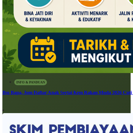
INFO & PANDUAN
Ibu Bapa, Jom Daftar Anak Sertai Kem Rakan Muda 2026 Cuti S