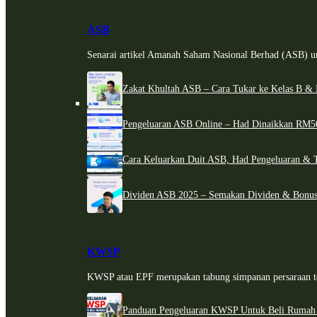
ASB
Senarai artikel Amanah Saham Nasional Berhad (ASB) un
Zakat Khultah ASB – Cara Tukar ke Kelas B & 
Pengeluaran ASB Online – Had Dinaikkan RM5
Cara Keluarkan Duit ASB, Had Pengeluaran & 
Dividen ASB 2025 – Semakan Dividen & Bonus
KWSP
KWSP atau EPF merupakan tabung simpanan persaraan te
Panduan Pengeluaran KWSP Untuk Beli Rumah