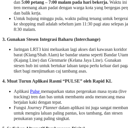
dan
5:00 petang – 7:00 malam pada hari bekerja.
Waktu ini
tren memang akan padat dengan warga kota yang bergegas per
dan balik kerja.
Untuk hujung minggu pula, waktu paling tenang untuk bergera
ke shopping mall adalah sebelum jam 11:30 pagi atau selepas j
8:30 malam.
3. Gunakan Stesen Integrasi Baharu (Interchange)
Jaringan LRT3 kini meluaskan lagi akses dari kawasan koridor
barat (Klang/Shah Alam) ke bandar utama seperti Bandar Uta
(Kajang Line) dan Glenmarie (Kelana Jaya Line). Gunakan
stesen hub ini untuk bertukar laluan tanpa perlu keluar dari pag
tiket bagi menjimatkan caj tambang asas.
4. Muat Turun Aplikasi Rasmi “PULSE” oleh Rapid KL
Aplikasi
Pulse
memaparkan status pergerakan masa nyata (live
tracking) tren dan bas untuk membantu anda merancang masa
berjalan kaki dengan tepat.
Fungsi
Journey Planner
dalam aplikasi ini juga sangat memban
untuk mengira laluan paling pantas, kos tambang, dan stesen
penukaran yang paling singkat.