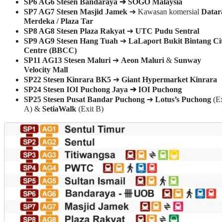
SP6 AG6 Stesen Bandaraya ➔ SOGO Malaysia
SP7 AG7
Stesen Masjid Jamek
➔ Kawasan komersial
Datar
Merdeka / Plaza Tar
SP8 AG8
Stesen Plaza Rakyat
➔
UTC Pudu Sentral
SP9 AG9 Stesen Hang Tuah
➔
LaLaport Bukit Bintang Ci
Centre (BBCC)
SP11 AG13
Stesen Maluri
➔
Aeon Maluri
&
Sunway
Velocity Mall
SP22
Stesen Kinrara BK5
➔
Giant Hypermarket Kinrara
SP24 Stesen IOI Puchong Jaya ➔ IOI Puchong
SP25
Stesen Pusat Bandar Puchong
➔
Lotus’s Puchong
(Ex
A) &
SetiaWalk
(Exit B)