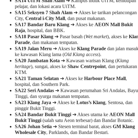
SA14
UiTM Shah Alam
➔ Kampus induk UiTM, kehidupan
pelajar, dan lokasi acara UiTM.
SA15 Seksyen 7 Shah Alam
➔ Akses ke tarikan pelancongan 
City,
Central i-City Mall
, dan pusat makanan.
SA17 Bandar Baru Klang
➔ Akses ke
AEON Mall Bukit
Raja
, hospital, dan BBK.
SA18
Pasar Klang
➔ Pasar basah (
Wet market
), akses ke
Kla
Parade
, dan makanan tempatan.
SA19 Jalan Meru
➔ Akses ke
Klang Parade
dan jalan masu
ke kawasan Klang lama (
Old Klang access
).
SA20
Jambatan Kota
➔ Kawasan warisan Klang (
Klang
heritage
), sungai, akses ke
Shaw Centrepoint
, dan pertukaran
KTM.
SA21 Taman Selatan
➔ Akses ke
Harbour
Place Mall
,
hospital, dan Southern Park.
SA22 Seri Andalas
➔ Kawasan perumahan Sri Andalas, Bayu
Tinggi, dan syurga makanan tempatan.
SA23 Klang Jaya
➔ Akses ke
Lotus’s Klang
, Sentosa, dan
pinggir Bukit Tinggi.
SA24 Bandar Bukit Tinggi
➔ Akses utama ke
AEON Mall
Bukit Tinggi
(salah satu Aeon terbesar) dan Bandar Botanic.
SA26 Johan Setia
➔ Stesen terminal barat, akses
GM Klang
Wholesale City
, Parklands, dan Bandar Bestari.