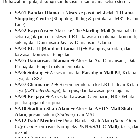
Di bawah ini pula, dikongsikan lokasi/tarikan utama setiap stesen:
SA01
Bandar Utama
➔ Akses ke pusat beli-belah
1 Utama
Shopping Centre
(Shopping, dining & pertukaran MRT Kaja
Line).
SA02 Kayu Ara
➔ Akses ke
The Starling Mall (
kena naik ba
sebab agak jauh dari stesen LRT), kawasan makanan komuniti,
sukan, dan Damansara Jaya & Damansara Utama
SA03 BU 11 (Bandar Utama 11)
➔ Kampus, sekolah, dan
kawasan komersial tempatan.
SA05 Damansara Idaman
➔ Akses ke Ara Damansara, Data
Prima, dan tempat makan tempatan.
SA06 Subang
➔ Akses utama ke
Paradigm Mall PJ
, Kelana
Jaya, dan SS7.
SA07 Glenmarie 2
➔ Stesen pertukaran ke LRT Laluan Kelan
Jaya (
LRT interchange
), kampus, dan kawasan perniagaan.
SA09 Kerjaya
➔ Akses ke kawasan Glenmarie, HICOM, dan
pejabat-pejabat korporat.
SA10 Stadium Shah Alam
➔ Akses ke
AEON Mall Shah
Alam
, presint sukan (
Stadium
), dan MSU.
SA12 Dato’ Menteri
➔ Pusat Bandar Shah Alam (
Shah Alam
City Centre
termasuk Kompleks PKNS/
SACC Mall
), tasik, da
masjid.