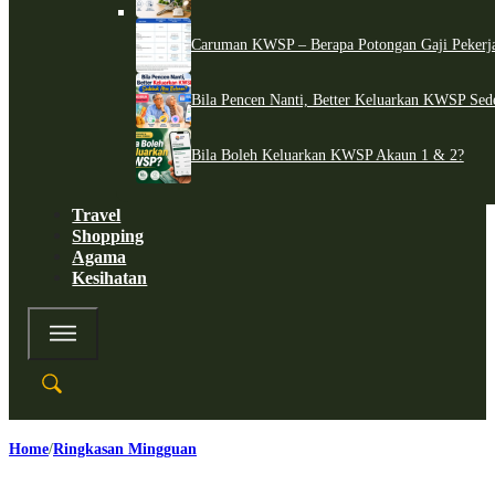
Caruman KWSP – Berapa Potongan Gaji Pekerj
Bila Pencen Nanti, Better Keluarkan KWSP Sed
Bila Boleh Keluarkan KWSP Akaun 1 & 2?
Travel
Shopping
Agama
Kesihatan
Home
Ringkasan Mingguan