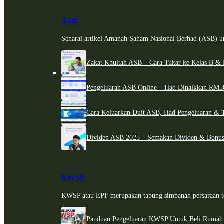
ASB
Senarai artikel Amanah Saham Nasional Berhad (ASB) un
Zakat Khultah ASB – Cara Tukar ke Kelas B & 
Pengeluaran ASB Online – Had Dinaikkan RM5
Cara Keluarkan Duit ASB, Had Pengeluaran & 
Dividen ASB 2025 – Semakan Dividen & Bonus
KWSP
KWSP atau EPF merupakan tabung simpanan persaraan te
Panduan Pengeluaran KWSP Untuk Beli Rumah