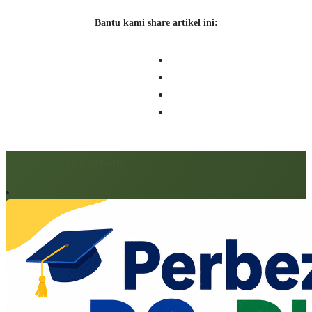
Bantu kami share artikel ini:
Artikel berkaitan: