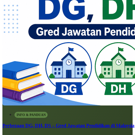
INFO & PANDUAN
Perbezaan DG, DH, DS – Gred Jawatan Pendidikan di Malaysia