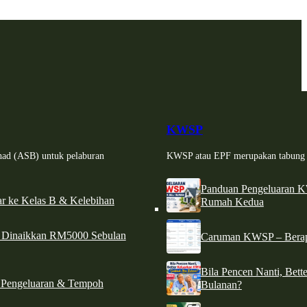
KWSP
had (ASB) untuk pelaburan
KWSP atau EPF merupakan tabung si
Panduan Pengeluaran 
r ke Kelas B & Kelebihan
Rumah Kedua
d Dinaikkan RM5000 Sebulan
Caruman KWSP – Berapa
Bila Pencen Nanti, Bet
 Pengeluaran & Tempoh
Bulanan?