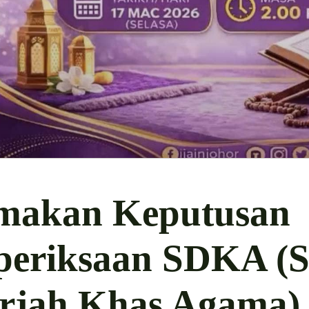
makan Keputusan
periksaan SDKA (Si
rjah Khas Agama)