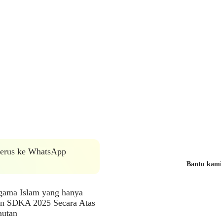
 terus ke WhatsApp
Bantu kami 
gama Islam yang hanya
aan SDKA 2025 Secara Atas
autan