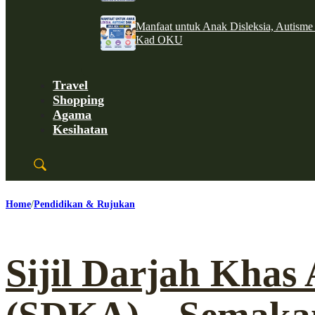
Manfaat untuk Anak Disleksia, Autism
Kad OKU
Travel
Shopping
Agama
Kesihatan
Home
Pendidikan & Rujukan
Sijil Darjah Khas