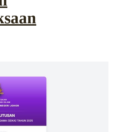
n
ksaan