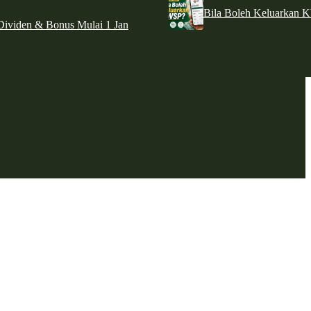
Bila Boleh Keluarkan 
ividen & Bonus Mulai 1 Jan