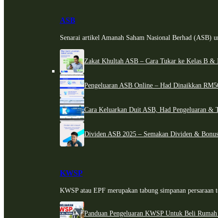
ASB
Senarai artikel Amanah Saham Nasional Berhad (ASB) un
Zakat Khultah ASB – Cara Tukar ke Kelas B & 
Pengeluaran ASB Online – Had Dinaikkan RM5
Cara Keluarkan Duit ASB, Had Pengeluaran & 
Dividen ASB 2025 – Semakan Dividen & Bonus
KWSP
KWSP atau EPF merupakan tabung simpanan persaraan te
Panduan Pengeluaran KWSP Untuk Beli Rumah