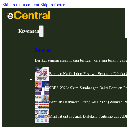
Skip to main content
Skip to footer
Kewangan
Bantuan
Berikut senarai insentif dan bantuan kerajaan terkini ya
Bantuan Kasih Johor Fasa 4 – Semakan Dibuka 8
SBBS 2026: Skim Sumbangan Bakti Bantuan Per
Bantuan Usahawan Orang Asli 2027 (Wilayah Pe
Manfaat untuk Anak Disleksia, Autisme dan 