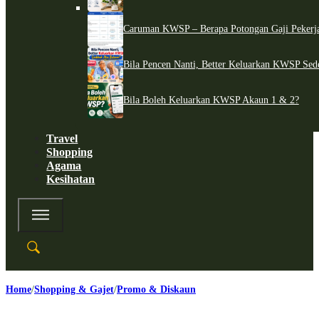
Caruman KWSP – Berapa Potongan Gaji Pekerj
Bila Pencen Nanti, Better Keluarkan KWSP Sed
Bila Boleh Keluarkan KWSP Akaun 1 & 2?
Travel
Shopping
Agama
Kesihatan
Home
Shopping & Gajet
Promo & Diskaun