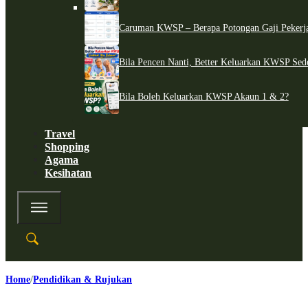
Caruman KWSP – Berapa Potongan Gaji Pekerj
Bila Pencen Nanti, Better Keluarkan KWSP Sed
Bila Boleh Keluarkan KWSP Akaun 1 & 2?
Travel
Shopping
Agama
Kesihatan
Home
Pendidikan & Rujukan