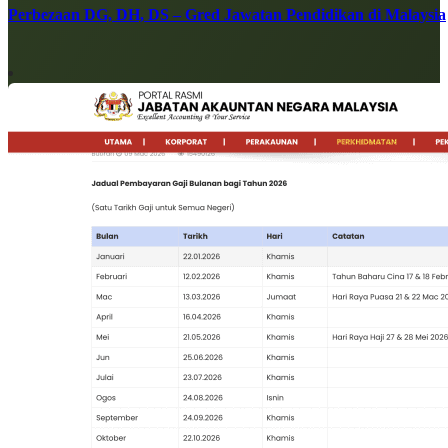
Perbezaan DG, DH, DS – Gred Jawatan Pendidikan di Malaysia