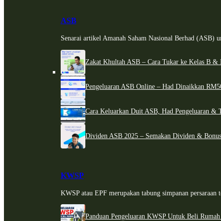
ASB
Senarai artikel Amanah Saham Nasional Berhad (ASB) un
Zakat Khultah ASB – Cara Tukar ke Kelas B & 
Pengeluaran ASB Online – Had Dinaikkan RM5
Cara Keluarkan Duit ASB, Had Pengeluaran & 
Dividen ASB 2025 – Semakan Dividen & Bonus
KWSP
KWSP atau EPF merupakan tabung simpanan persaraan te
Panduan Pengeluaran KWSP Untuk Beli Rumah