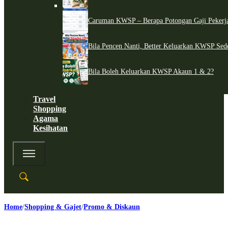
Caruman KWSP – Berapa Potongan Gaji Pekerj
Bila Pencen Nanti, Better Keluarkan KWSP Sed
Bila Boleh Keluarkan KWSP Akaun 1 & 2?
Travel
Shopping
Agama
Kesihatan
Home
Shopping & Gajet
Promo & Diskaun