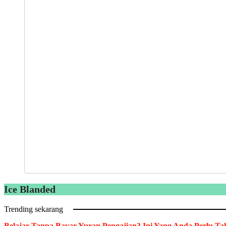
Ice Blanded
Trending sekarang
Belajar Tanpa Bayar Yuran Pengajian? Ini Yang Anda Perlu Ta