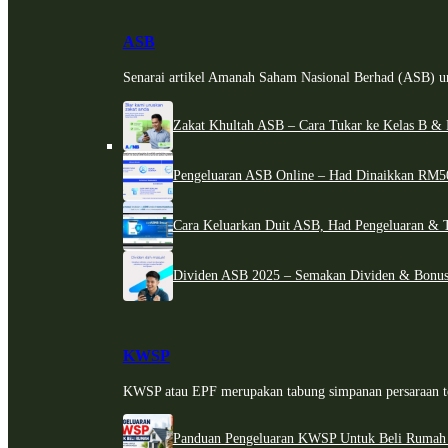
ASB
Senarai artikel Amanah Saham Nasional Berhad (ASB) un
Zakat Khultah ASB – Cara Tukar ke Kelas B & 
Pengeluaran ASB Online – Had Dinaikkan RM5
Cara Keluarkan Duit ASB, Had Pengeluaran & 
Dividen ASB 2025 – Semakan Dividen & Bonus
KWSP
KWSP atau EPF merupakan tabung simpanan persaraan te
Panduan Pengeluaran KWSP Untuk Beli Rumah