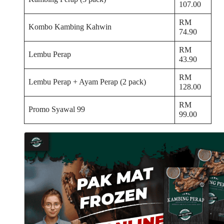
107.00
RM
Kombo Kambing Kahwin
74.90
RM
Lembu Perap
43.90
RM
Lembu Perap + Ayam Perap (2 pack)
128.00
RM
Promo Syawal 99
99.00