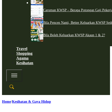
Caruman KWSP – Berapa Potongan Gaji Pekerj
Bila Pencen Nanti, Better Keluarkan KWSP Sed
Bila Boleh Keluarkan KWSP Akaun 1 & 2?
Travel
Shopping
Agama
Kesihatan
Home
Kesihatan & Gaya Hidup