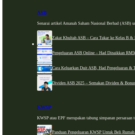
ASB
Senarai artikel Amanah Saham Nasional Berhad (ASB) un
Zakat Khultah ASB – Cara Tukar ke Kelas B & 
Pengeluaran ASB Online – Had Dinaikkan RM5
Cara Keluarkan Duit ASB, Had Pengeluaran & 
Dividen ASB 2025 – Semakan Dividen & Bonus
KWSP
KWSP atau EPF merupakan tabung simpanan persaraan te
Panduan Pengeluaran KWSP Untuk Beli Rumah