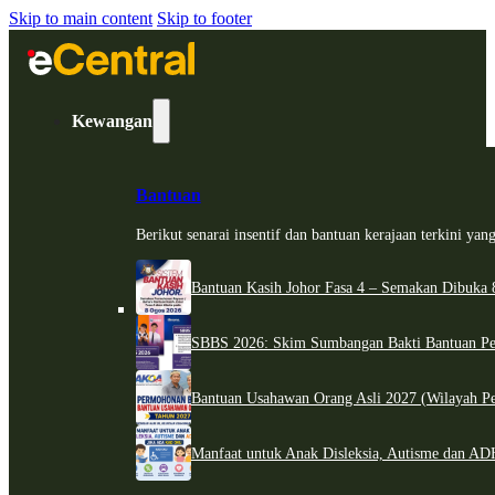
Skip to main content
Skip to footer
Kewangan
Bantuan
Berikut senarai insentif dan bantuan kerajaan terkini ya
Bantuan Kasih Johor Fasa 4 – Semakan Dibuka 8
SBBS 2026: Skim Sumbangan Bakti Bantuan Per
Bantuan Usahawan Orang Asli 2027 (Wilayah Pe
Manfaat untuk Anak Disleksia, Autisme dan 