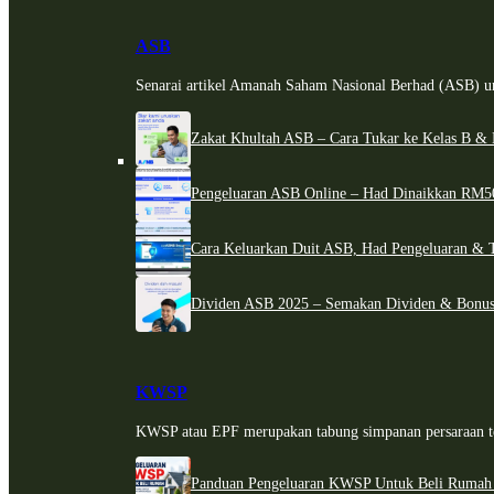
ASB
Senarai artikel Amanah Saham Nasional Berhad (ASB) un
Zakat Khultah ASB – Cara Tukar ke Kelas B & 
Pengeluaran ASB Online – Had Dinaikkan RM5
Cara Keluarkan Duit ASB, Had Pengeluaran & 
Dividen ASB 2025 – Semakan Dividen & Bonus
KWSP
KWSP atau EPF merupakan tabung simpanan persaraan te
Panduan Pengeluaran KWSP Untuk Beli Rumah