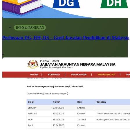
INFO & PANDUAN
Perbezaan DG, DH, DS – Gred Jawatan Pendidikan di Malaysia