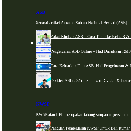
ASB
Senarai artikel Amanah Saham Nasional Berhad (ASB) un
Zakat Khultah ASB – Cara Tukar ke Kelas B & 
Pengeluaran ASB Online – Had Dinaikkan RM5
Cara Keluarkan Duit ASB, Had Pengeluaran & 
Dividen ASB 2025 – Semakan Dividen & Bonus
KWSP
KWSP atau EPF merupakan tabung simpanan persaraan te
Panduan Pengeluaran KWSP Untuk Beli Rumah