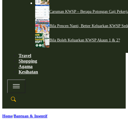
Caruman KWSP – Berapa Potongan Gaji Pekerj
Bila Pencen Nanti, Better Keluarkan KWSP Sed
Bila Boleh Keluarkan KWSP Akaun 1 & 2?
Travel
Shopping
Agama
Kesihatan
Home
Bantuan & Insentif