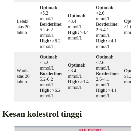
Optimal:
Optimal:
<5.2
<2.6
Optimal:
mmol/L
mmol/L
Lelaki
<3.4
Opt
Borderline:
Borderline:
atas 20
mmol/L
≥1.
5.2-6.2
2.6-4.1
tahun
High:
>3.4
mm
mmol/L
mmol/L
mmol/L
High:
>6.2
High:
>4.1
mmol/L
mmol/L
Optimal:
Optimal:
<5.2
<2.6
Optimal:
mmol/L
mmol/L
Wanita
<3.4
Opt
Borderline:
Borderline:
atas 20
mmol/L
≥1.
5.2-6.2
2.6-4.1
tahun
High:
>3.4
mm
mmol/L
mmol/L
mmol/L
High:
>6.2
High:
>4.1
mmol/L
mmol/L
Kesan kolestrol tinggi