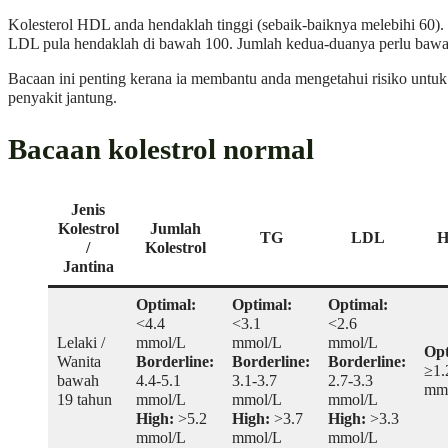
Kolesterol HDL anda hendaklah tinggi (sebaik-baiknya melebihi 60). 
LDL pula hendaklah di bawah 100. Jumlah kedua-duanya perlu bawa
Bacaan ini penting kerana ia membantu anda mengetahui risiko untu
penyakit jantung.
Bacaan kolestrol normal
Jenis
Kolestrol
Jumlah
TG
LDL
/
Kolestrol
Jantina
Optimal:
Optimal:
Optimal:
<4.4
<3.1
<2.6
Lelaki /
mmol/L
mmol/L
mmol/L
Opt
Wanita
Borderline:
Borderline:
Borderline:
≥1.
bawah
4.4-5.1
3.1-3.7
2.7-3.3
mm
19 tahun
mmol/L
mmol/L
mmol/L
High:
>5.2
High:
>3.7
High:
>3.3
mmol/L
mmol/L
mmol/L