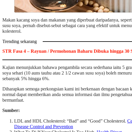
Makan kacang soya dan makanan yang diperbuat daripadanya, sepert
susu soya, pernah disebut-sebut sebagai cara yang efektif untuk men
kolesterol.
Trending sekarang
STR Fasa 4 – Rayuan / Permohonan Baharu Dibuka hingga 30 
Kajian menunjukkan bahawa pengambila secara sederhana iaitu 5 gra
soya sehari (10 auns tauhu atau 2 1/2 cawan susu soya) boleh menu
sebanyak 5% hingga 6%.
Diharapkan semoga perkongsian kami ini berkenaan dengan bacaan ko
normal dapat memberikan anda semua informasi dan ilmu pengetahu
bermanfaat.
Sumber:
LDL and HDL Cholesterol: “Bad” and “Good” Cholesterol.
Ce
Disease Control and Prevention