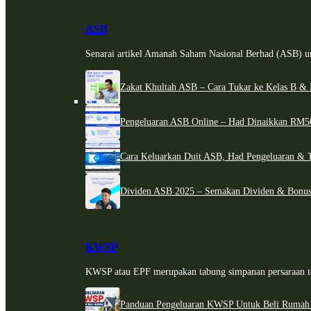
ASB
Senarai artikel Amanah Saham Nasional Berhad (ASB) un
Zakat Khultah ASB – Cara Tukar ke Kelas B & 
Pengeluaran ASB Online – Had Dinaikkan RM5
Cara Keluarkan Duit ASB, Had Pengeluaran & 
Dividen ASB 2025 – Semakan Dividen & Bonus
KWSP
KWSP atau EPF merupakan tabung simpanan persaraan te
Panduan Pengeluaran KWSP Untuk Beli Rumah