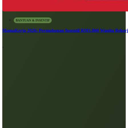
BANTUAN & INSENTIF
MamaKerja 2026: Permohonan Insentif RM1,000 Wanita Bekerj