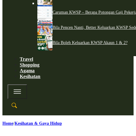
Caruman KWSP – Berapa Potongan Gaji Pekerj
Bila Pencen Nanti, Better Keluarkan KWSP Sed
Bila Boleh Keluarkan KWSP Akaun 1 & 2?
Travel
Shopping
Agama
Kesihatan
Home
Kesihatan & Gaya Hidup