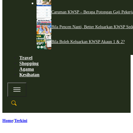
Caruman KWSP – Berapa Potongan Gaji Pekerj
Bila Pencen Nanti, Better Keluarkan KWSP Sed
Bila Boleh Keluarkan KWSP Akaun 1 & 2?
Travel
Shopping
Agama
Kesihatan
Home
Terkini