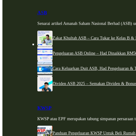
ASB
Senarai artikel Amanah Saham Nasional Berhad (ASB) un
Zakat Khultah ASB – Cara Tukar ke Kelas B & 
Pengeluaran ASB Online – Had Dinaikkan RM5
Cara Keluarkan Duit ASB, Had Pengeluaran & 
Dividen ASB 2025 – Semakan Dividen & Bonus
KWSP
KWSP atau EPF merupakan tabung simpanan persaraan te
Panduan Pengeluaran KWSP Untuk Beli Rumah