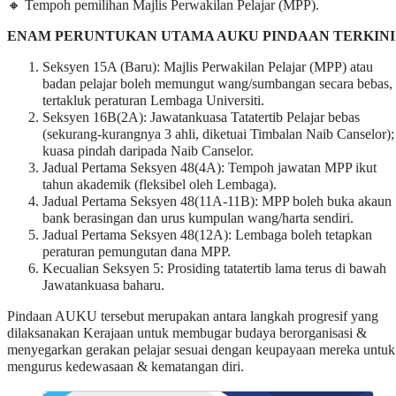
🔸 Tempoh pemilihan Majlis Perwakilan Pelajar (MPP).
ENAM PERUNTUKAN UTAMA AUKU PINDAAN TERKINI
Seksyen 15A (Baru): Majlis Perwakilan Pelajar (MPP) atau
badan pelajar boleh memungut wang/sumbangan secara bebas,
tertakluk peraturan Lembaga Universiti.
Seksyen 16B(2A): Jawatankuasa Tatatertib Pelajar bebas
(sekurang-kurangnya 3 ahli, diketuai Timbalan Naib Canselor);
kuasa pindah daripada Naib Canselor.
Jadual Pertama Seksyen 48(4A): Tempoh jawatan MPP ikut
tahun akademik (fleksibel oleh Lembaga).
Jadual Pertama Seksyen 48(11A-11B): MPP boleh buka akaun
bank berasingan dan urus kumpulan wang/harta sendiri.
Jadual Pertama Seksyen 48(12A): Lembaga boleh tetapkan
peraturan pemungutan dana MPP.
Kecualian Seksyen 5: Prosiding tatatertib lama terus di bawah
Jawatankuasa baharu.
Pindaan AUKU tersebut merupakan antara langkah progresif yang
dilaksanakan Kerajaan untuk membugar budaya berorganisasi &
menyegarkan gerakan pelajar sesuai dengan keupayaan mereka untuk
mengurus kedewasaan & kematangan diri.