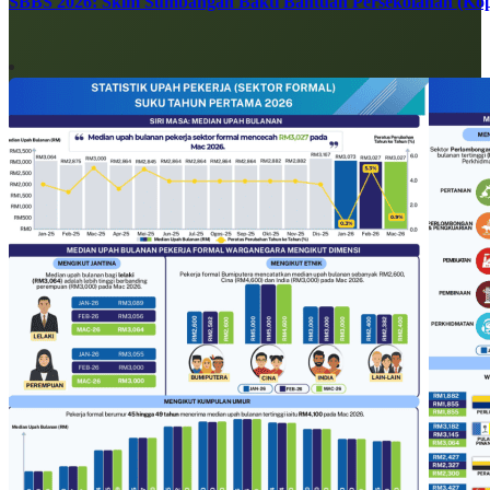
SBBS 2026: Skim Sumbangan Bakti Bantuan Persekolahan (Kope