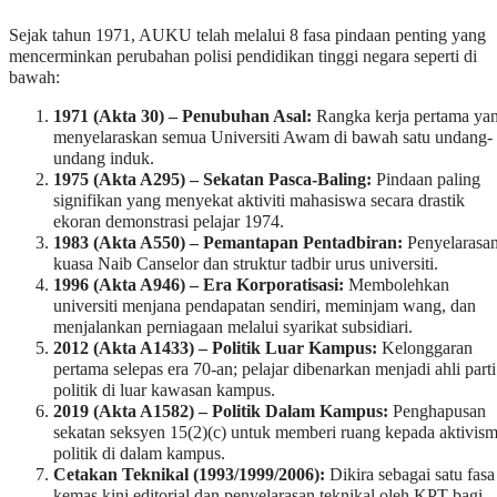
Sejak tahun 1971, AUKU telah melalui 8 fasa pindaan penting yang
mencerminkan perubahan polisi pendidikan tinggi negara seperti di
bawah:
1971 (Akta 30) – Penubuhan Asal:
Rangka kerja pertama ya
menyelaraskan semua Universiti Awam di bawah satu undang-
undang induk.
1975 (Akta A295) – Sekatan Pasca-Baling:
Pindaan paling
signifikan yang menyekat aktiviti mahasiswa secara drastik
ekoran demonstrasi pelajar 1974.
1983 (Akta A550) – Pemantapan Pentadbiran:
Penyelarasa
kuasa Naib Canselor dan struktur tadbir urus universiti.
1996 (Akta A946) – Era Korporatisasi:
Membolehkan
universiti menjana pendapatan sendiri, meminjam wang, dan
menjalankan perniagaan melalui syarikat subsidiari.
2012 (Akta A1433) – Politik Luar Kampus:
Kelonggaran
pertama selepas era 70-an; pelajar dibenarkan menjadi ahli parti
politik di luar kawasan kampus.
2019 (Akta A1582) – Politik Dalam Kampus:
Penghapusan
sekatan seksyen 15(2)(c) untuk memberi ruang kepada aktivis
politik di dalam kampus.
Cetakan Teknikal (1993/1999/2006):
Dikira sebagai satu fasa
kemas kini editorial dan penyelarasan teknikal oleh KPT bagi