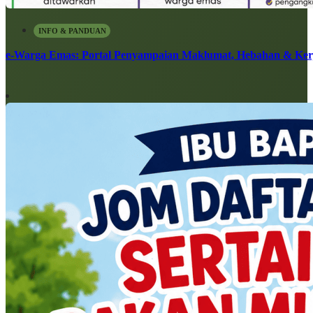
INFO & PANDUAN
e-Warga Emas: Portal Penyampaian Maklumat, Hebahan & Ke