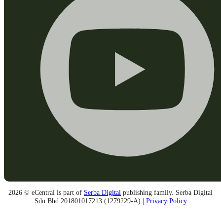
2026 © eCentral is part of
Serba Digital
publishing family. Serba Digital
Sdn Bhd 201801017213 (1279229-A) |
Privacy Policy