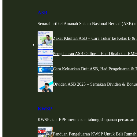
ASB
Senarai artikel Amanah Saham Nasional Berhad (ASB) un
Zakat Khultah ASB – Cara Tukar ke Kelas B & 
Pengeluaran ASB Online – Had Dinaikkan RM5
Cara Keluarkan Duit ASB, Had Pengeluaran & 
Dividen ASB 2025 – Semakan Dividen & Bonus
KWSP
KWSP atau EPF merupakan tabung simpanan persaraan te
Panduan Pengeluaran KWSP Untuk Beli Rumah