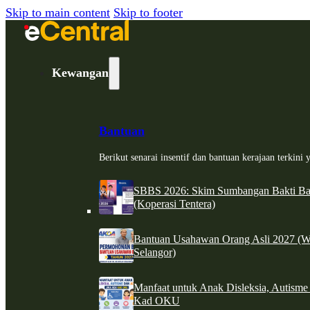
Skip to main content
Skip to footer
Kewangan
Bantuan
Berikut senarai insentif dan bantuan kerajaan terkin
SBBS 2026: Skim Sumbangan Bakti Ban
(Koperasi Tentera)
Bantuan Usahawan Orang Asli 2027 (W
Selangor)
Manfaat untuk Anak Disleksia, Autism
Kad OKU