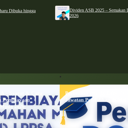
Dividen ASB 2025 – Semakan D
haru Dibuka hingga
2026
 – Syarat & Cara
Perbezaan DG, DH, DS – G
 Pembiayaan
Jawatan Pendidikan di Mala
Muda 2026