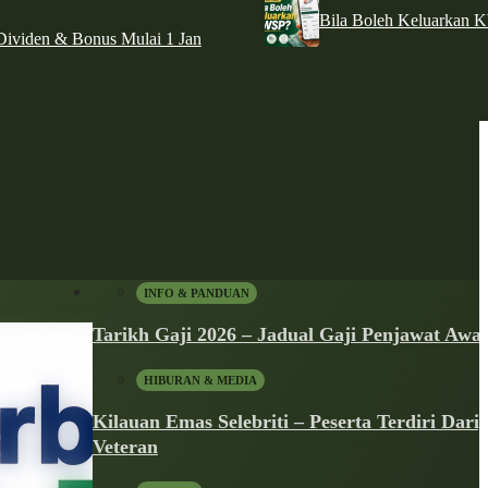
Bila Boleh Keluarkan 
ividen & Bonus Mulai 1 Jan
INFO & PANDUAN
Tarikh Gaji 2026 – Jadual Gaji Penjawat Aw
red
ysia
HIBURAN & MEDIA
Kilauan Emas Selebriti – Peserta Terdiri Dari
Veteran