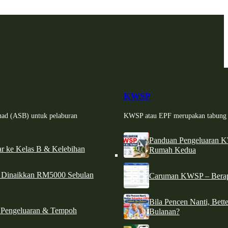
KWSP
had (ASB) untuk pelaburan
KWSP atau EPF merupakan tabung si
Panduan Pengeluaran 
r ke Kelas B & Kelebihan
Rumah Kedua
d Dinaikkan RM5000 Sebulan
Caruman KWSP – Berapa
Bila Pencen Nanti, Bet
 Pengeluaran & Tempoh
Bulanan?