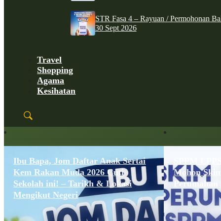
STR Fasa 4 – Rayuan / Permohonan Ba
30 Sept 2026
Travel
Shopping
Agama
Kesihatan
Ibu Bapa, Jom Daftar Anak Sertai
SPPM LPPSA
Kem Rakan Muda 2026 Cuti
Mohon Skim
Sekolah ini! – Tarikh & Lokasi
Perumahan 
Mengikut Negeri