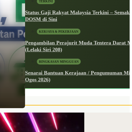
TERKINI
Status Gaji Rakyat Malaysia Terkini – Semak
DOSM di Sini
KERJAYA & PEKERJAAN
Pengambilan Perajurit Muda Tentera Darat M
(Lelaki Siri 208)
RINGKASAN MINGGUAN
Senarai Bantuan Kerajaan / Pengumuman Min
Ogos 2026)