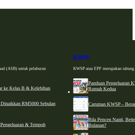
KWSP
had (ASB) untuk pelaburan
KWSP atau EPF merupakan tabung si
Panduan Pengeluaran 
r ke Kelas B & Kelebihan
Rumah Kedua
d Dinaikkan RM5000 Sebulan
Caruman KWSP – Berapa
Bila Pencen Nanti, Bet
 Pengeluaran & Tempoh
Bulanan?