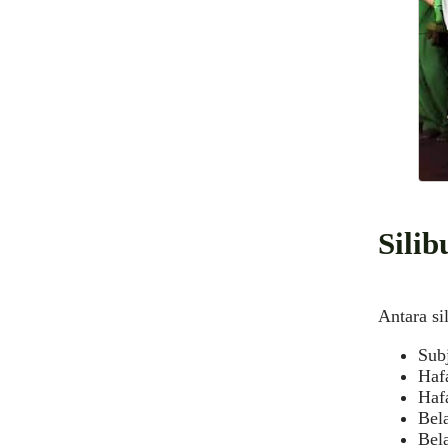
Sili
Antara si
Sub
Haf
Haf
Bel
Bela