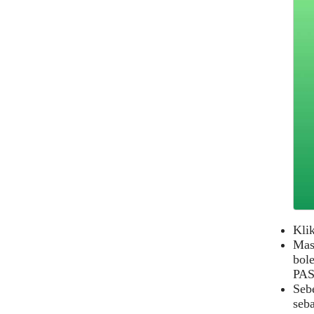
Kli
Mas
bol
PAS
Seb
seba