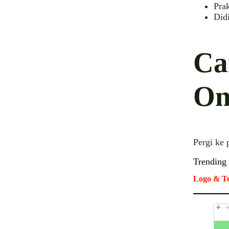
Prak
Did
Ca
On
Pergi ke
Trending
Logo & Te