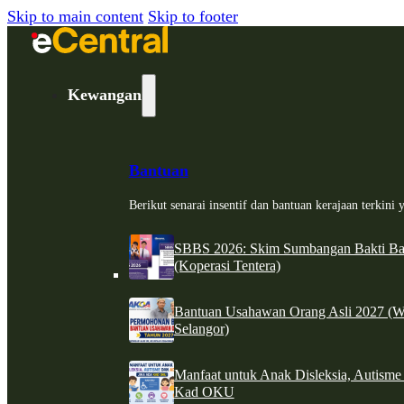
Skip to main content
Skip to footer
Kewangan
Bantuan
Berikut senarai insentif dan bantuan kerajaan terkin
SBBS 2026: Skim Sumbangan Bakti Ban
(Koperasi Tentera)
Bantuan Usahawan Orang Asli 2027 (W
Selangor)
Manfaat untuk Anak Disleksia, Autism
Kad OKU