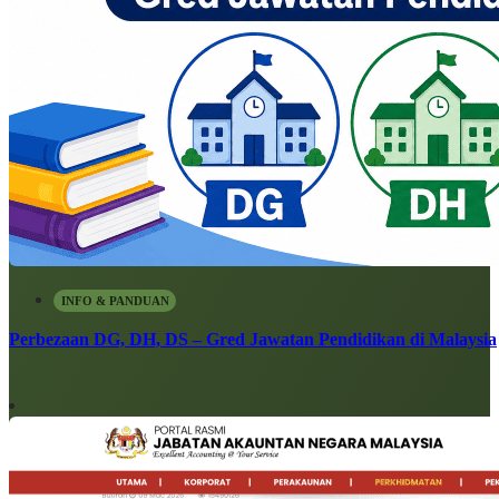
INFO & PANDUAN
Perbezaan DG, DH, DS – Gred Jawatan Pendidikan di Malaysia