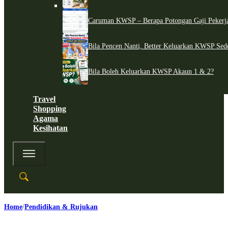
Caruman KWSP – Berapa Potongan Gaji Pekerj
Bila Pencen Nanti, Better Keluarkan KWSP Sed
Bila Boleh Keluarkan KWSP Akaun 1 & 2?
Travel
Shopping
Agama
Kesihatan
Home
Pendidikan & Rujukan