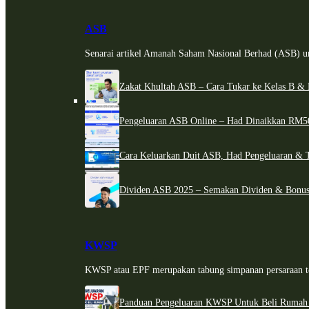
ASB
Senarai artikel Amanah Saham Nasional Berhad (ASB) un
Zakat Khultah ASB – Cara Tukar ke Kelas B & 
Pengeluaran ASB Online – Had Dinaikkan RM5
Cara Keluarkan Duit ASB, Had Pengeluaran & 
Dividen ASB 2025 – Semakan Dividen & Bonus
KWSP
KWSP atau EPF merupakan tabung simpanan persaraan te
Panduan Pengeluaran KWSP Untuk Beli Rumah