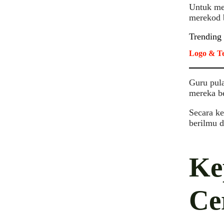
Untuk me
merekod 
Trending
Logo & Te
Guru pul
mereka be
Secara k
berilmu d
Ke
Ce