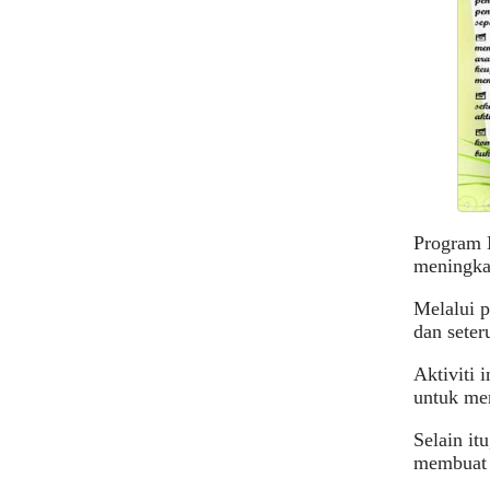
Program 
meningkat
Melalui p
dan seter
Aktiviti 
untuk men
Selain i
membuat 