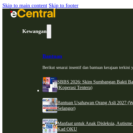
Skip to main content
Skip to footer
Kewangan
Bantuan
Berikut senarai insentif dan bantuan kerajaan terkin
SBBS 2026: Skim Sumbangan Bakti Ban
(Koperasi Tentera)
Bantuan Usahawan Orang Asli 2027 (W
Selangor)
Manfaat untuk Anak Disleksia, Autism
Kad OKU