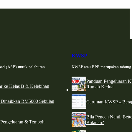
KWSP
had (ASB) untuk pelaburan
KWSP atau EPF merupakan tabung si
Panduan Pengeluaran 
r ke Kelas B & Kelebihan
Rumah Kedua
d Dinaikkan RM5000 Sebulan
Caruman KWSP – Berapa
Bila Pencen Nanti, Bet
 Pengeluaran & Tempoh
Bulanan?