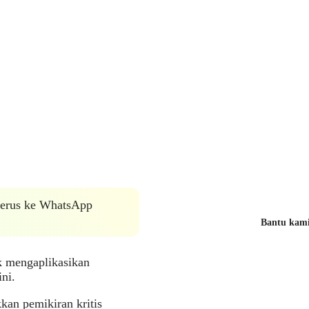
 terus ke WhatsApp
Bantu kami 
k mengaplikasikan
ni.
an pemikiran kritis