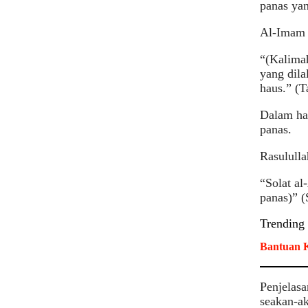
panas ya
Al-Imam 
“(Kalima
yang dila
haus.” (T
Dalam ha
panas.
Rasulull
“Solat al
panas)” (
Trending
Bantuan K
Penjelas
seakan-ak