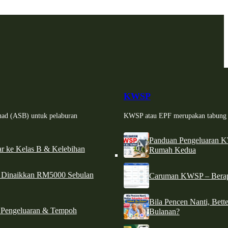
KWSP
had (ASB) untuk pelaburan
KWSP atau EPF merupakan tabung si
Panduan Pengeluaran 
r ke Kelas B & Kelebihan
Rumah Kedua
d Dinaikkan RM5000 Sebulan
Caruman KWSP – Berapa
Bila Pencen Nanti, Bet
 Pengeluaran & Tempoh
Bulanan?