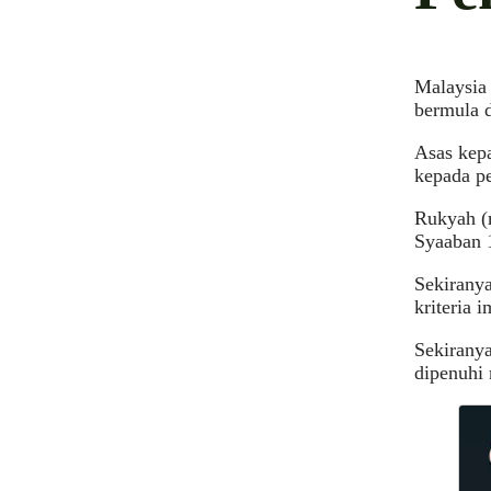
Malaysia
bermula d
Asas kep
kepada p
Rukyah (m
Syaaban 
Sekiranya
kriteria 
Sekiranya
dipenuhi