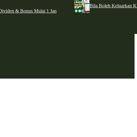
Bila Boleh Keluarkan 
ividen & Bonus Mulai 1 Jan