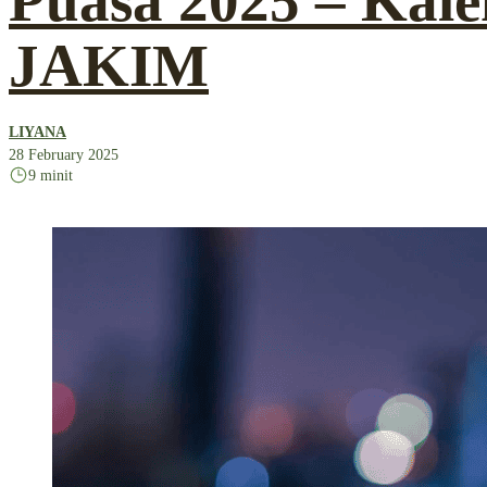
Puasa 2025 – Kal
JAKIM
LIYANA
28 February 2025
9 minit