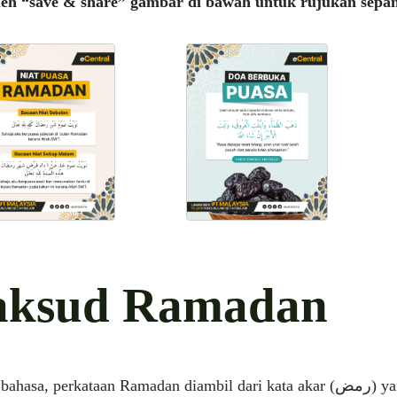
eh “save & share” gambar di bawah untuk rujukan sepa
ksud Ramadan
asa, perkataan Ramadan diambil dari kata akar (رمض) yang membawa maksud