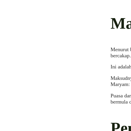
Ma
Menurut b
bercakap.
Ini adal
Maksudny
Maryam: 
Puasa dar
bermula d
Pe