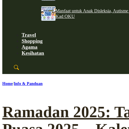
Manfaat untuk Anak Disleksia, Autism
Kad OKU
Travel
Shopping
Agama
Kesihatan
Home
Info & Panduan
Ramadan 2025: T