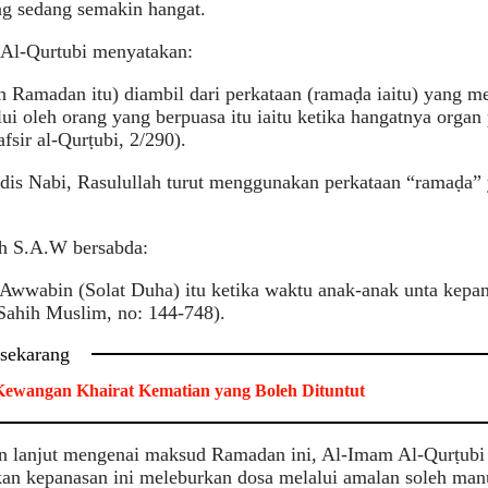
ng sedang semakin hangat.
Al-Qurtubi menyatakan:
h Ramadan itu) diambil dari perkataan (ramaḍa iaitu) yang
lui oleh orang yang berpuasa itu iaitu ketika hangatnya organ 
afsir al-Qurṭubi, 2/290).
dis Nabi, Rasulullah turut menggunakan perkataan “ramaḍ
ah S.A.W bersabda:
-Awwabin (Solat Duha) itu ketika waktu anak-anak unta kepan
Sahih Muslim, no: 144-748).
 sekarang
ewangan Khairat Kematian yang Boleh Dituntut
an lanjut mengenai maksud Ramadan ini, Al-Imam Al-Qurṭub
an kepanasan ini meleburkan dosa melalui amalan soleh man