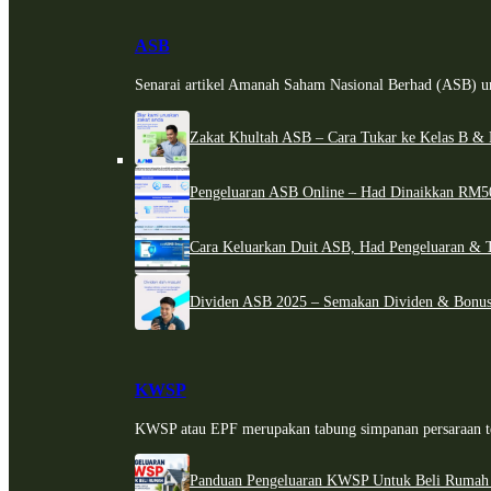
ASB
Senarai artikel Amanah Saham Nasional Berhad (ASB) un
Zakat Khultah ASB – Cara Tukar ke Kelas B & 
Pengeluaran ASB Online – Had Dinaikkan RM5
Cara Keluarkan Duit ASB, Had Pengeluaran & 
Dividen ASB 2025 – Semakan Dividen & Bonus
KWSP
KWSP atau EPF merupakan tabung simpanan persaraan te
Panduan Pengeluaran KWSP Untuk Beli Rumah