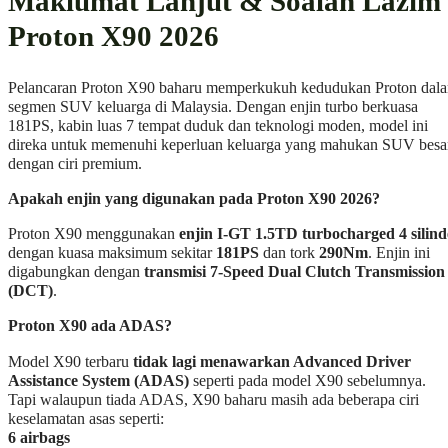
Maklumat Lanjut & Soalan Lazim
Proton X90 2026
Pelancaran Proton X90 baharu memperkukuh kedudukan Proton dal
segmen SUV keluarga di Malaysia. Dengan enjin turbo berkuasa
181PS, kabin luas 7 tempat duduk dan teknologi moden, model ini
direka untuk memenuhi keperluan keluarga yang mahukan SUV besa
dengan ciri premium.
Apakah enjin yang digunakan pada Proton X90 2026?
Proton X90 menggunakan
enjin I-GT 1.5TD turbocharged 4 silind
dengan kuasa maksimum sekitar
181PS
dan tork
290Nm
. Enjin ini
digabungkan dengan
transmisi 7-Speed Dual Clutch Transmission
(DCT)
.
Proton X90 ada ADAS?
Model X90 terbaru
tidak lagi menawarkan Advanced Driver
Assistance System (ADAS)
seperti pada model X90 sebelumnya.
Tapi walaupun tiada ADAS, X90 baharu masih ada beberapa ciri
keselamatan asas seperti:
6 airbags