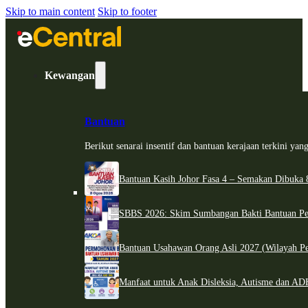
Skip to main content
Skip to footer
Kewangan
Bantuan
Berikut senarai insentif dan bantuan kerajaan terkini ya
Bantuan Kasih Johor Fasa 4 – Semakan Dibuka 8
SBBS 2026: Skim Sumbangan Bakti Bantuan Per
Bantuan Usahawan Orang Asli 2027 (Wilayah Pe
Manfaat untuk Anak Disleksia, Autisme dan 