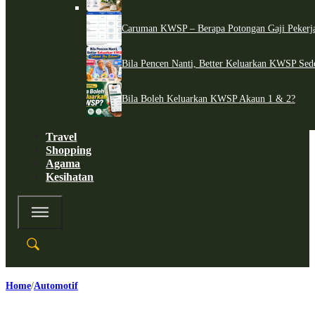
Caruman KWSP – Berapa Potongan Gaji Pekerj
Bila Pencen Nanti, Better Keluarkan KWSP Sed
Bila Boleh Keluarkan KWSP Akaun 1 & 2?
Travel
Shopping
Agama
Kesihatan
Home
Automotif