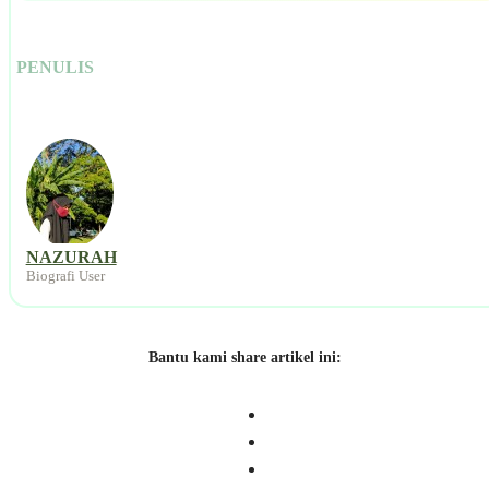
PENULIS
NAZURAH
Biografi User
Bantu kami share artikel ini: