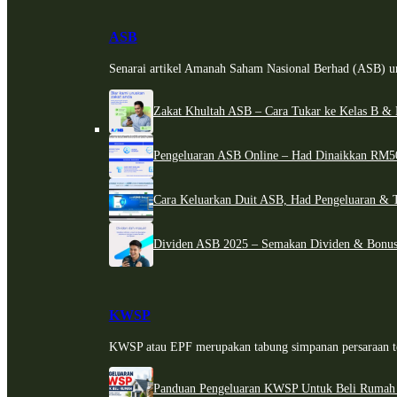
ASB
Senarai artikel Amanah Saham Nasional Berhad (ASB) un
Zakat Khultah ASB – Cara Tukar ke Kelas B & 
Pengeluaran ASB Online – Had Dinaikkan RM5
Cara Keluarkan Duit ASB, Had Pengeluaran & 
Dividen ASB 2025 – Semakan Dividen & Bonus
KWSP
KWSP atau EPF merupakan tabung simpanan persaraan te
Panduan Pengeluaran KWSP Untuk Beli Rumah