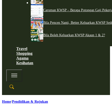
Caruman KWSP – Berapa Potongan Gaji Pekerj
Bila Pencen Nanti, Better Keluarkan KWSP Sed
Bila Boleh Keluarkan KWSP Akaun 1 & 2?
Travel
Shopping
Agama
Kesihatan
Home
Pendidikan & Rujukan