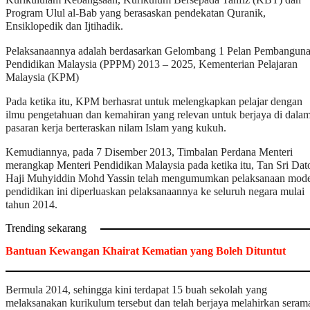
Kurikululam Kebangsaan, Kurikulum Bersepada Tahfiz (KBT) dan
Program Ulul al-Bab yang berasaskan pendekatan Quranik,
Ensiklopedik dan Ijtihadik.
Pelaksanaannya adalah berdasarkan Gelombang 1 Pelan Pembangun
Pendidikan Malaysia (PPPM) 2013 – 2025, Kementerian Pelajaran
Malaysia (KPM)
Pada ketika itu, KPM berhasrat untuk melengkapkan pelajar dengan
ilmu pengetahuan dan kemahiran yang relevan untuk berjaya di dala
pasaran kerja berteraskan nilam Islam yang kukuh.
Kemudiannya, pada 7 Disember 2013, Timbalan Perdana Menteri
merangkap Menteri Pendidikan Malaysia pada ketika itu, Tan Sri Dat
Haji Muhyiddin Mohd Yassin telah mengumumkan pelaksanaan mode
pendidikan ini diperluaskan pelaksanaannya ke seluruh negara mulai
tahun 2014.
Trending sekarang
Bantuan Kewangan Khairat Kematian yang Boleh Dituntut
Bermula 2014, sehingga kini terdapat 15 buah sekolah yang
melaksanakan kurikulum tersebut dan telah berjaya melahirkan seram