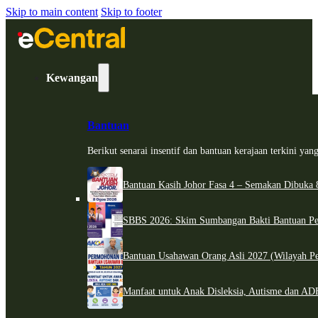
Skip to main content
Skip to footer
Kewangan
Bantuan
Berikut senarai insentif dan bantuan kerajaan terkini ya
Bantuan Kasih Johor Fasa 4 – Semakan Dibuka 8
SBBS 2026: Skim Sumbangan Bakti Bantuan Per
Bantuan Usahawan Orang Asli 2027 (Wilayah Pe
Manfaat untuk Anak Disleksia, Autisme dan 