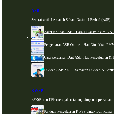
ASB
Senarai artikel Amanah Saham Nasional Berhad (ASB) un
Zakat Khultah ASB – Cara Tukar ke Kelas B & 
Pengeluaran ASB Online – Had Dinaikkan RM5
Cara Keluarkan Duit ASB, Had Pengeluaran & 
Dividen ASB 2025 – Semakan Dividen & Bonus
KWSP
KWSP atau EPF merupakan tabung simpanan persaraan te
Panduan Pengeluaran KWSP Untuk Beli Rumah