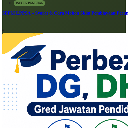
INFO & PANDUAN
SPPM LPPSA – Syarat & Cara Mohon Skim Pembiayaan Peru