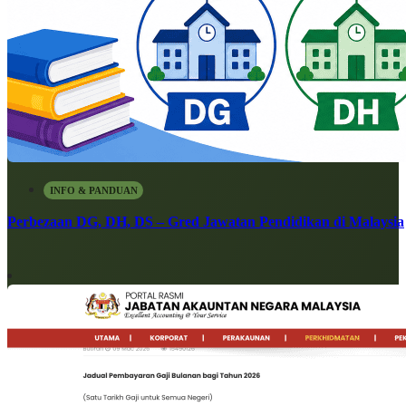
INFO & PANDUAN
Perbezaan DG, DH, DS – Gred Jawatan Pendidikan di Malaysia