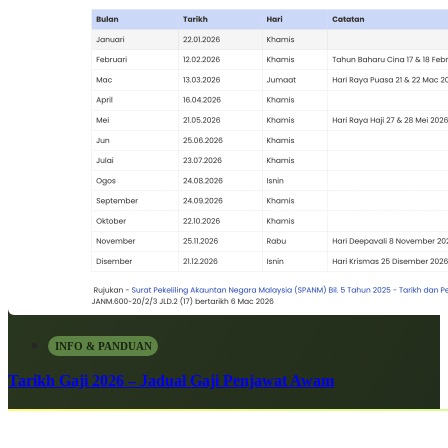
INFO & PANDUAN
Tarikh Gaji 2026 – Jadual Gaji Penjawat Awam