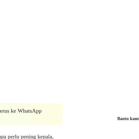
 terus ke WhatsApp
Bantu kami 
npa perlu pening kepala,