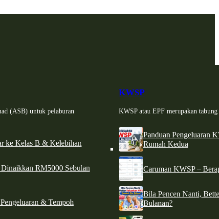
KWSP
had (ASB) untuk pelaburan
KWSP atau EPF merupakan tabung si
Panduan Pengeluaran 
r ke Kelas B & Kelebihan
Rumah Kedua
d Dinaikkan RM5000 Sebulan
Caruman KWSP – Berapa
Bila Pencen Nanti, Bet
 Pengeluaran & Tempoh
Bulanan?