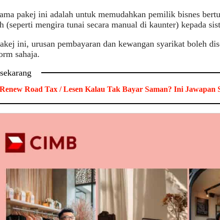
ama pakej ini adalah untuk memudahkan pemilik bisnes bertu
h (seperti mengira tunai secara manual di kaunter) kepada sis
akej ini, urusan pembayaran dan kewangan syarikat boleh di
form sahaja.
 sekarang
Renew Road Tax / Lesen Kalau Tak Bayar Saman? Ini Jawapan