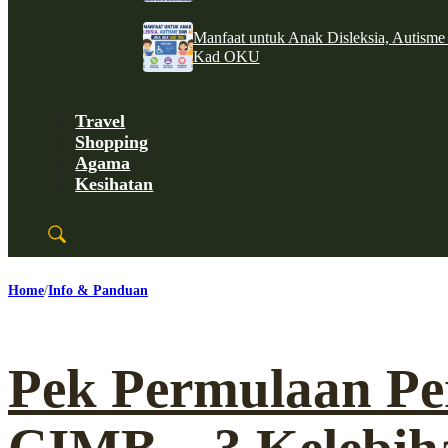
Manfaat untuk Anak Disleksia, Autism
Kad OKU
Travel
Shopping
Agama
Kesihatan
Home
Info & Panduan
Pek Permulaan Pe