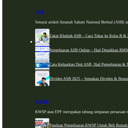
ASB
Senarai artikel Amanah Saham Nasional Berhad (ASB) un
Zakat Khultah ASB – Cara Tukar ke Kelas B & 
Pengeluaran ASB Online – Had Dinaikkan RM5
Cara Keluarkan Duit ASB, Had Pengeluaran & 
Dividen ASB 2025 – Semakan Dividen & Bonus
KWSP
KWSP atau EPF merupakan tabung simpanan persaraan te
Panduan Pengeluaran KWSP Untuk Beli Rumah