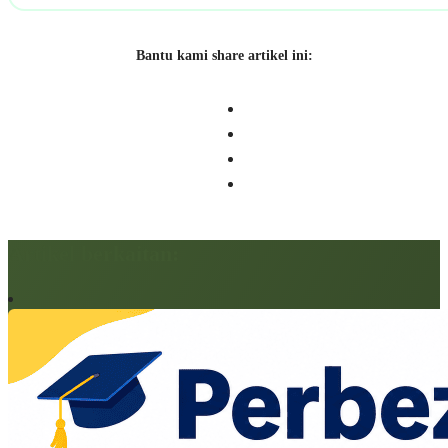
Bantu kami share artikel ini:
Artikel berkaitan: