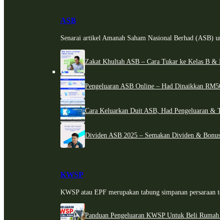
ASB
Senarai artikel Amanah Saham Nasional Berhad (ASB) un
Zakat Khultah ASB – Cara Tukar ke Kelas B & 
Pengeluaran ASB Online – Had Dinaikkan RM5
Cara Keluarkan Duit ASB, Had Pengeluaran & 
Dividen ASB 2025 – Semakan Dividen & Bonus
KWSP
KWSP atau EPF merupakan tabung simpanan persaraan te
Panduan Pengeluaran KWSP Untuk Beli Rumah