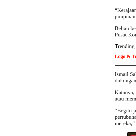
“Kerajaa
pimpinan 
Beliau be
Pusat Ko
Trending
Logo & Te
Ismail Sa
dukungan
Katanya, 
atau mem
“Begitu j
pertubuh
mereka,” 