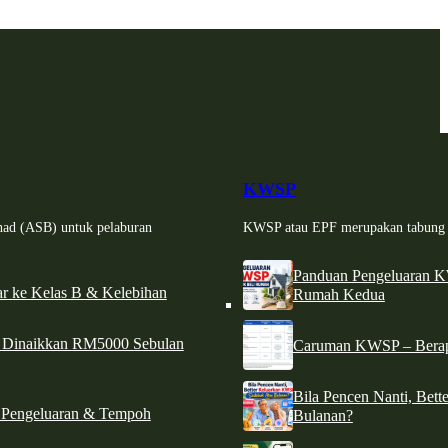
KWSP
had (ASB) untuk pelaburan
KWSP atau EPF merupakan tabung si
Panduan Pengeluaran 
r ke Kelas B & Kelebihan
Rumah Kedua
d Dinaikkan RM5000 Sebulan
Caruman KWSP – Berapa
Bila Pencen Nanti, Bet
 Pengeluaran & Tempoh
Bulanan?