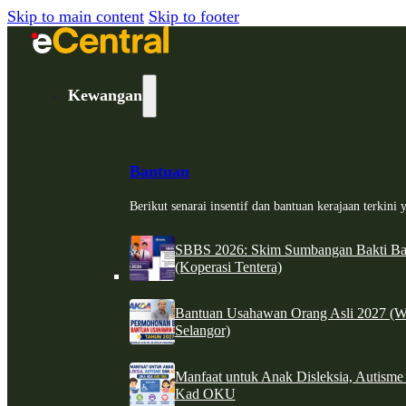
Skip to main content
Skip to footer
Kewangan
Bantuan
Berikut senarai insentif dan bantuan kerajaan terkin
SBBS 2026: Skim Sumbangan Bakti Ban
(Koperasi Tentera)
Bantuan Usahawan Orang Asli 2027 (W
Selangor)
Manfaat untuk Anak Disleksia, Autism
Kad OKU