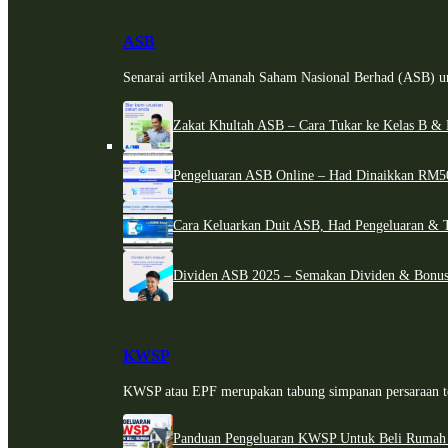
ASB
Senarai artikel Amanah Saham Nasional Berhad (ASB) un
Zakat Khultah ASB – Cara Tukar ke Kelas B & 
Pengeluaran ASB Online – Had Dinaikkan RM5
Cara Keluarkan Duit ASB, Had Pengeluaran & 
Dividen ASB 2025 – Semakan Dividen & Bonus
KWSP
KWSP atau EPF merupakan tabung simpanan persaraan te
Panduan Pengeluaran KWSP Untuk Beli Rumah