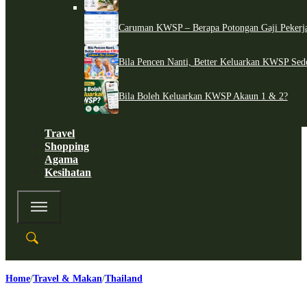
Caruman KWSP – Berapa Potongan Gaji Pekerj
Bila Pencen Nanti, Better Keluarkan KWSP Sed
Bila Boleh Keluarkan KWSP Akaun 1 & 2?
Travel
Shopping
Agama
Kesihatan
Home
Travel & Makan
Thailand