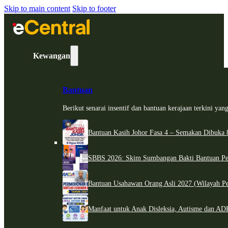
Skip to main content
Skip to footer
Kewangan
Bantuan
Berikut senarai insentif dan bantuan kerajaan terkini ya
Bantuan Kasih Johor Fasa 4 – Semakan Dibuka 8
SBBS 2026: Skim Sumbangan Bakti Bantuan Per
Bantuan Usahawan Orang Asli 2027 (Wilayah Pe
Manfaat untuk Anak Disleksia, Autisme dan 