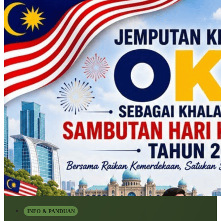
INFO & PANDUAN