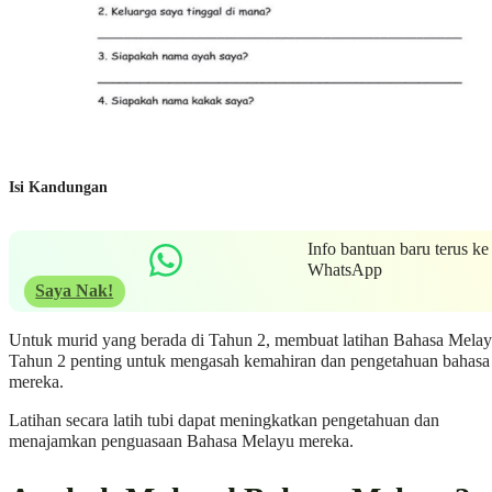
Isi Kandungan
Info bantuan baru terus ke
WhatsApp
Saya Nak!
Untuk murid yang berada di Tahun 2, membuat latihan Bahasa Mela
Tahun 2 penting untuk mengasah kemahiran dan pengetahuan bahasa
mereka.
Latihan secara latih tubi dapat meningkatkan pengetahuan dan
menajamkan penguasaan Bahasa Melayu mereka.