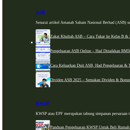
ASB
Senarai artikel Amanah Saham Nasional Berhad (ASB) un
Zakat Khultah ASB – Cara Tukar ke Kelas B & 
Pengeluaran ASB Online – Had Dinaikkan RM5
Cara Keluarkan Duit ASB, Had Pengeluaran & 
Dividen ASB 2025 – Semakan Dividen & Bonus
KWSP
KWSP atau EPF merupakan tabung simpanan persaraan te
Panduan Pengeluaran KWSP Untuk Beli Rumah