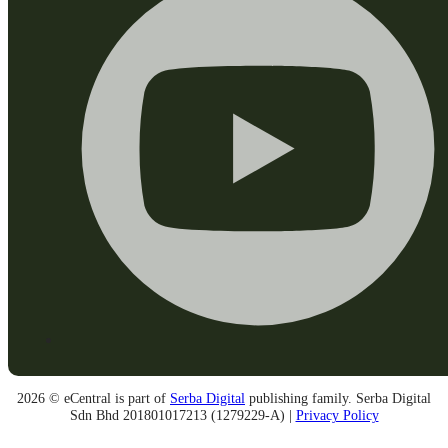
2026 © eCentral is part of
Serba Digital
publishing family. Serba Digital
Sdn Bhd 201801017213 (1279229-A) |
Privacy Policy