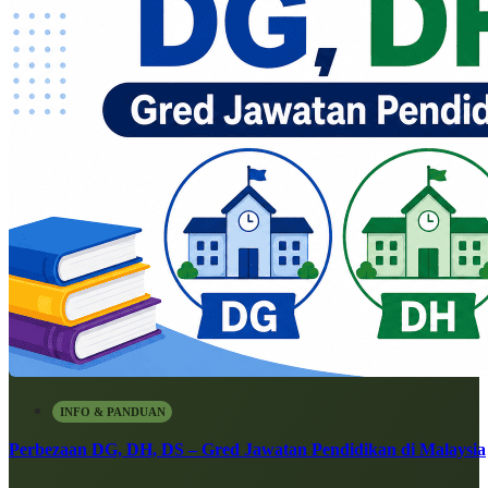
INFO & PANDUAN
Perbezaan DG, DH, DS – Gred Jawatan Pendidikan di Malaysia