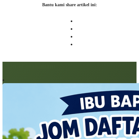
Bantu kami share artikel ini:
Artikel berkaitan: