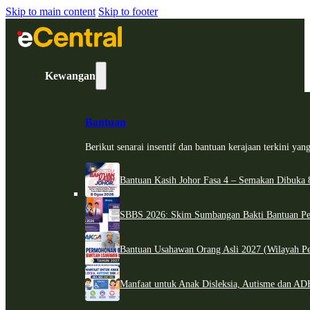
Skip to main content
Skip to footer
Kewangan
Bantuan
Berikut senarai insentif dan bantuan kerajaan terkini ya
Bantuan Kasih Johor Fasa 4 – Semakan Dibuka 8
SBBS 2026: Skim Sumbangan Bakti Bantuan Per
Bantuan Usahawan Orang Asli 2027 (Wilayah Pe
Manfaat untuk Anak Disleksia, Autisme dan 