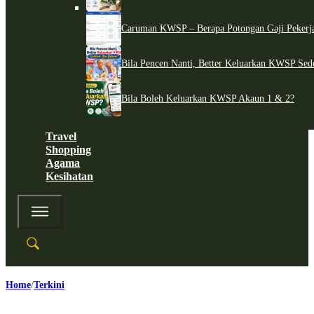
Caruman KWSP – Berapa Potongan Gaji Pekerj
Bila Pencen Nanti, Better Keluarkan KWSP Sed
Bila Boleh Keluarkan KWSP Akaun 1 & 2?
Travel
Shopping
Agama
Kesihatan
Home
Terkini