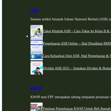
ASB
Senarai artikel Amanah Saham Nasional Berhad (ASB) un
Zakat Khultah ASB – Cara Tukar ke Kelas B & 
Pengeluaran ASB Online – Had Dinaikkan RM5
Cara Keluarkan Duit ASB, Had Pengeluaran & 
Dividen ASB 2025 – Semakan Dividen & Bonus
KWSP
KWSP atau EPF merupakan tabung simpanan persaraan te
Panduan Pengeluaran KWSP Untuk Beli Rumah