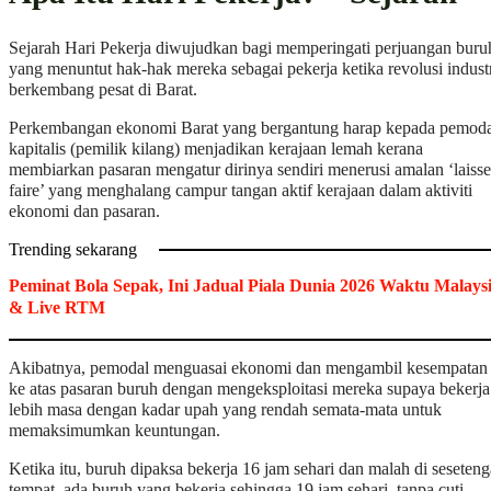
Sejarah Hari Pekerja diwujudkan bagi memperingati perjuangan buru
yang menuntut hak-hak mereka sebagai pekerja ketika revolusi indust
berkembang pesat di Barat.
Perkembangan ekonomi Barat yang bergantung harap kepada pemoda
kapitalis (pemilik kilang) menjadikan kerajaan lemah kerana
membiarkan pasaran mengatur dirinya sendiri menerusi amalan ‘laiss
faire’ yang menghalang campur tangan aktif kerajaan dalam aktiviti
ekonomi dan pasaran.
Trending sekarang
Peminat Bola Sepak, Ini Jadual Piala Dunia 2026 Waktu Malays
& Live RTM
Akibatnya, pemodal menguasai ekonomi dan mengambil kesempatan
ke atas pasaran buruh dengan mengeksploitasi mereka supaya bekerja
lebih masa dengan kadar upah yang rendah semata-mata untuk
memaksimumkan keuntungan.
Ketika itu, buruh dipaksa bekerja 16 jam sehari dan malah di seseten
tempat, ada buruh yang bekerja sehingga 19 jam sehari, tanpa cuti.