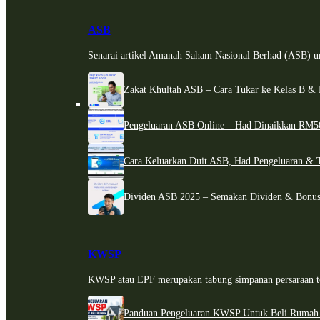
ASB
Senarai artikel Amanah Saham Nasional Berhad (ASB) un
Zakat Khultah ASB – Cara Tukar ke Kelas B & 
Pengeluaran ASB Online – Had Dinaikkan RM5
Cara Keluarkan Duit ASB, Had Pengeluaran & 
Dividen ASB 2025 – Semakan Dividen & Bonus
KWSP
KWSP atau EPF merupakan tabung simpanan persaraan te
Panduan Pengeluaran KWSP Untuk Beli Rumah