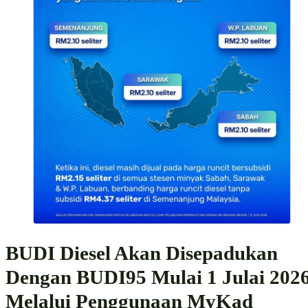
BUDI Diesel Akan Disepadukan
Dengan BUDI95 Mulai 1 Julai 202
Melalui Penggunaan MyKad
Kami kongsikan tarikh-tarikh penting sebelum pelaksanaan penuh pa
1 Julai 2026.
22 Jun 2026 :
Semak dan mohon kelayakan tambahan melalui
laman rasmi
budimadani.gov.my
atau ke kaunter LHDN.