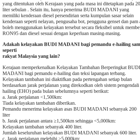
Adakah kelayakan BUDI MADANI bagi pemandu e-hailing sa
seperti
rakyat Malaysia yang lain?
Kerajaan memperkenalkan Kelayakan Tambahan Berperingkat BUD
MADANI bagi pemandu e-hailing dan teksi lapangan terbang.
Kelayakan tambahan ini diaktifkan pada pertengahan setiap bulan
berdasarkan jarak perjalanan yang direkodkan oleh sistem pengendali
hailing (EHO) pada bulan sebelumnya seperti berikut:
a. Jarak perjalanan <1,500km:
Tiada kelayakan tambahan diberikan.
Pemandu menerima kelayakan asas BUDI MADANI sebanyak 200
liter
b. Jarak perjalanan antara ≥1,500km sehingga <5,000km:
Kelayakan tambahan sebanyak 400 liter.
Jumlah keseluruhan kelayakan BUDI MADANI sebanyak 600 liter.
c. Jarak perjalanan melebihi ≥5,000km:
Kelayakan tambahan sebanyak 200 liter.
Jumlah keseluruhan kelayakan BUDI MADANI sebanyak 800 liter.
Pemandu e-hailing dan teksi lapangan terbang layak menggunakan
kelayakan BUDI MADANI sehingga 800 liter bagi pembelian bahan
api bersubsidi berdasarkan kenderaan yang didaftarkan dengan EHO.
Pemandu e-hailing dimohon untuk membuat tindakan susulan dengan