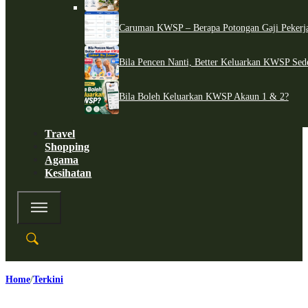
Caruman KWSP – Berapa Potongan Gaji Pekerj
Bila Pencen Nanti, Better Keluarkan KWSP Sed
Bila Boleh Keluarkan KWSP Akaun 1 & 2?
Travel
Shopping
Agama
Kesihatan
Home
Terkini