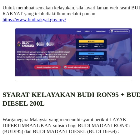
SYARAT KELAYAKAN BUDI RON95 + BUD
DIESEL 200L
Warganegara Malaysia yang memenuhi syarat berikut LAYAK
DIPERTIMBANGKAN subsidi bagi BUDI MADANI RON95
(BUDI95) dan BUDI MADANI DIESEL (BUDI Diesel) :
Mempunyai lesen memandu aktif bagi jenis berikut:
Lesen Memandu Kompeten (CDL) (Kelas kenderaan A,
A1, B, B1, B2, C, D dan DA); atau
Lesen Memandu Percubaan (PDL) (Kelas kenderaan A,
A1, B, B1, B2, C, D dan DA); atau
Lesen Belajar Memandu (LDL) (Kelas kenderaan A, B,
B1, B2 dan C);