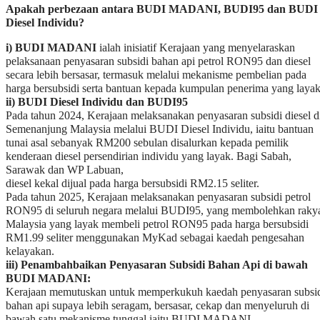
ii) BUDI Diesel Individu dan BUDI95
Pada tahun 2024, Kerajaan melaksanakan penyasaran subsidi diesel d
Semenanjung Malaysia melalui BUDI Diesel Individu, iaitu bantuan
tunai asal sebanyak RM200 sebulan disalurkan kepada pemilik
kenderaan diesel persendirian individu yang layak. Bagi Sabah,
Sarawak dan WP Labuan,
diesel kekal dijual pada harga bersubsidi RM2.15 seliter.
Pada tahun 2025, Kerajaan melaksanakan penyasaran subsidi petrol
RON95 di seluruh negara melalui BUDI95, yang membolehkan raky
Malaysia yang layak membeli petrol RON95 pada harga bersubsidi
RM1.99 seliter menggunakan MyKad sebagai kaedah pengesahan
kelayakan.
iii) Penambahbaikan Penyasaran Subsidi Bahan Api di bawah
BUDI MADANI:
Kerajaan memutuskan untuk memperkukuh kaedah penyasaran subsi
bahan api supaya lebih seragam, bersasar, cekap dan menyeluruh di
bawah satu mekanisme tunggal iaitu BUDI MADANI.
Melalui kaedah BUDI MADANI yang seragam, rakyat Malaysia yan
layak dapat membeli RON95 dan diesel pada harga bersubsidi yang
ditetapkan oleh Kerajaan dengan MyKad sebagai mekanisme
pengesahan kelayakan.
Dengan kata lain, subsidi diesel tidak lagi diberikan secara bantuan
tunai, tetapi rakyat Malaysia yang layak akan menikmati diesel pada
harga subsidi yang ditetapkan oleh Kerajaan. Pelaksanaan