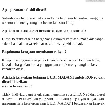
Diesel bersubsidi ialah harga yang dikawal kerajaan, manakala tanpa
subsidi adalah harga sebenar pasaran yang lebih tinggi.
Bagaimana kerajaan membantu rakyat?
Kerajaan menggunakan pendekatan bersasar seperti bantuan tunai,
kawalan harga dan kuota penggunaan untuk mengurangkan kesan
kenaikan diesel.
Adakah kelayakan bulanan BUDI MADANI untuk RON95 dan
diesel diberikan
secara berasingan?
Tidak. Individu yang layak akan menerima subsidi RON95 dan diesel
di bawah liter kelayakan yang sama. Individu yang layak hanya akan
menerima satu kelayakan asas BUDI MADANI berdasarkan kelayak
yang ditentukan oleh Kerajaan yang pada masa ini ditetapkan pada 2
liter sebulan . Selain itu, hanya penerima BUDI MADANI yang
memiliki kenderaan diesel persendirian serta kumpulan sasar selain
kenderaan seperti nelayan, pengusaha bot, pengguna genset dan pam 
boleh menggunakan kelayakan tersebut secara fleksibel untuk membe
RON95 dan diesel sesuai dengan keperluan masing-masing.