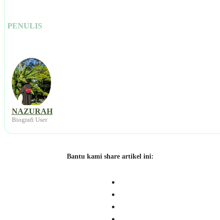
NAZURAH
Biografi User
Bantu kami share artikel ini:
Artikel berkaitan: