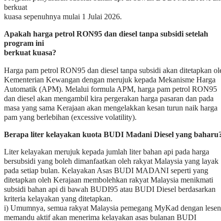
Harga pam petrol RON95 dan diesel tanpa subsidi akan ditetapkan ol
Kementerian Kewangan dengan merujuk kepada Mekanisme Harga
Automatik (APM). Melalui formula APM, harga pam petrol RON95
dan diesel akan mengambil kira pergerakan harga pasaran dan pada
masa yang sama Kerajaan akan mengelakkan kesan turun naik harga
pam yang berlebihan (excessive volatility).
Berapa liter kelayakan kuota BUDI Madani Diesel yang baharu
Liter kelayakan merujuk kepada jumlah liter bahan api pada harga
bersubsidi yang boleh dimanfaatkan oleh rakyat Malaysia yang layak
pada setiap bulan. Kelayakan Asas BUDI MADANI seperti yang
ditetapkan oleh Kerajaan membolehkan rakyat Malaysia menikmati
subsidi bahan api di bawah BUDI95 atau BUDI Diesel berdasarkan
kriteria kelayakan yang ditetapkan.
i) Umumnya, semua rakyat Malaysia pemegang MyKad dengan lesen
memandu aktif akan menerima kelayakan asas bulanan BUDI
MADANI mengikut liter kelayakan yang ditetapkan yang boleh
dimanfaatkan untuk membeli petrol RON95 bersubsidi sahaja di baw
BUDI95.
ii) Manakala, rakyat Malaysia pemegang MyKad dengan lesen
memandu aktif yang memiliki serta merupakan pemilik berdaftar bagi
kenderaan diesel persendirian individu dengan Lesen Kenderaan Mot
(cukai jalan) yang sah boleh menggunakan liter kelayakan asas BUDI