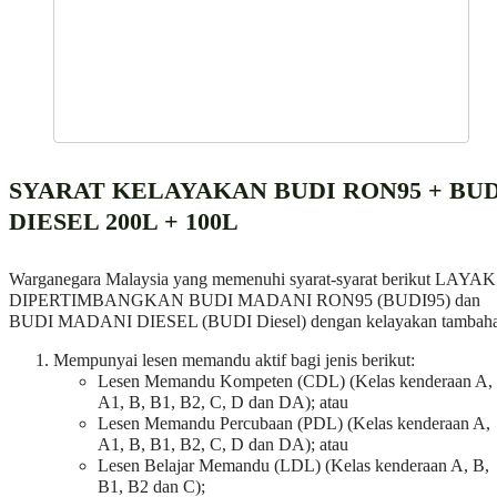
SYARAT KELAYAKAN BUDI RON95 + BUD
DIESEL 200L + 100L
Warganegara Malaysia yang memenuhi syarat-syarat berikut LAYAK
DIPERTIMBANGKAN BUDI MADANI RON95 (BUDI95) dan
BUDI MADANI DIESEL (BUDI Diesel) dengan kelayakan tambaha
Mempunyai lesen memandu aktif bagi jenis berikut:
Lesen Memandu Kompeten (CDL) (Kelas kenderaan A,
A1, B, B1, B2, C, D dan DA); atau
Lesen Memandu Percubaan (PDL) (Kelas kenderaan A,
A1, B, B1, B2, C, D dan DA); atau
Lesen Belajar Memandu (LDL) (Kelas kenderaan A, B,
B1, B2 dan C);
Memegang Kad Pengenalan (MyKad);
Memiliki kenderaan diesel persendirian individu jenis pick-up
atau jip yang berdaftar atas nama pemegang lesen memandu ya
layak dan kenderaan tersebut mempunyai Lesen Kenderaan
Motor (cukai jalan) yang sah.
Kelayakan tambahan ini
tidak diberikan secara automatik
dan