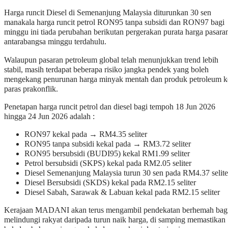
Harga runcit Diesel di Semenanjung Malaysia diturunkan 30 sen
manakala harga runcit petrol RON95 tanpa subsidi dan RON97 bagi
minggu ini tiada perubahan berikutan pergerakan purata harga pasara
antarabangsa minggu terdahulu.
Walaupun pasaran petroleum global telah menunjukkan trend lebih
stabil, masih terdapat beberapa risiko jangka pendek yang boleh
mengekang penurunan harga minyak mentah dan produk petroleum k
paras prakonflik.
Penetapan harga runcit petrol dan diesel bagi tempoh 18 Jun 2026
hingga 24 Jun 2026 adalah :
RON97 kekal pada → RM4.35 seliter
RON95 tanpa subsidi kekal pada → RM3.72 seliter
RON95 bersubsidi (BUDI95) kekal RM1.99 seliter
Petrol bersubsidi (SKPS) kekal pada RM2.05 seliter
Diesel Semenanjung Malaysia turun 30 sen pada RM4.37 selite
Diesel Bersubsidi (SKDS) kekal pada RM2.15 seliter
Diesel Sabah, Sarawak & Labuan kekal pada RM2.15 seliter
Kerajaan MADANI akan terus mengambil pendekatan berhemah bag
melindungi rakyat daripada turun naik harga, di samping memastikan