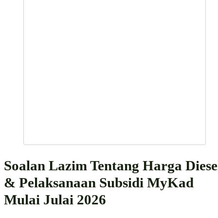
Soalan Lazim Tentang Harga Diese
& Pelaksanaan Subsidi MyKad
Mulai Julai 2026
Apakah perbezaan antara BUDI MADANI, BUDI95 dan BUDI
Diesel Individu?
i) BUDI MADANI
ialah inisiatif Kerajaan yang menyelaraskan
pelaksanaan penyasaran subsidi bahan api petrol RON95 dan diesel
secara lebih bersasar, termasuk melalui mekanisme pembelian pada
harga bersubsidi serta bantuan kepada kumpulan penerima yang layak