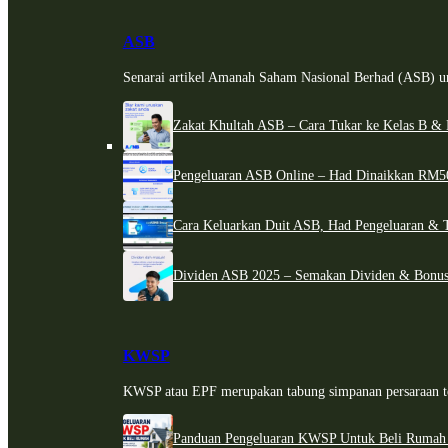
ASB
Senarai artikel Amanah Saham Nasional Berhad (ASB) un
Zakat Khultah ASB – Cara Tukar ke Kelas B & 
Pengeluaran ASB Online – Had Dinaikkan RM5
Cara Keluarkan Duit ASB, Had Pengeluaran & 
Dividen ASB 2025 – Semakan Dividen & Bonus
KWSP
KWSP atau EPF merupakan tabung simpanan persaraan te
Panduan Pengeluaran KWSP Untuk Beli Rumah