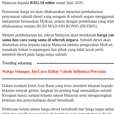
Melalui pembaharuan ini, rakyat Malaysia akan menikmati
harga ya
sama dan cara yang sama di seluruh negara
. Subsidi diesel akan
disalurkan terus kepada rakyat Malaysia melalui pengesahan MyKad,
manakala bukan warganegara dan pihak yang tidak layak perlu
membeli diesel pada harga tanpa subsidi.
Trending sekarang
Warga Selangor, Ini Cara Daftar Vaksin Influenza Percuma
Dalam keadaan krisis Asia Barat yang terus memberi tekanan kepada
bekalan minyak global, langkah ini penting bagi memastikan subsidi
Kerajaan hanya sampai kepada rakyat Malaysia serta mengurangkan
ketirisan dan penyeludupan diesel bersubsidi.
Perbezaan ketara antara harga diesel bersubsidi dan harga tanpa subsi
telah mewujudkan ruang kepada ketirisan serta penyeludupan diesel
bersubsidi, termasuk ke luar negara. Ketika ini, diesel masih dijual pa
harga runcit bersubsidi RM2.15 seliter di semua stesen minyak Sabah
dan Sarawak, berbanding harga runcit diesel tanpa subsidi RM4.37
seliter di Semenanjung Malaysia.
Dengan pembaharuan penyasaran subsidi diesel, harga runcit diesel d
Sabah dan Sarawak akan diselaraskan kepada harga runcit di