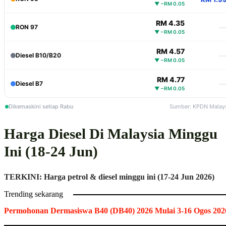
▼ −RM 0.05
RM 4.35
RON 97
▼ −RM 0.05
RM 4.57
Diesel B10/B20
▼ −RM 0.05
RM 4.77
Diesel B7
▼ −RM 0.05
Dikemaskini setiap Rabu
Sumber: KPDN Malay
Harga Diesel Di Malaysia Minggu
Ini (18-24 Jun)
TERKINI: Harga petrol & diesel minggu ini (17-24 Jun 2026)
Trending sekarang
Permohonan Dermasiswa B40 (DB40) 2026 Mulai 3-16 Ogos 202