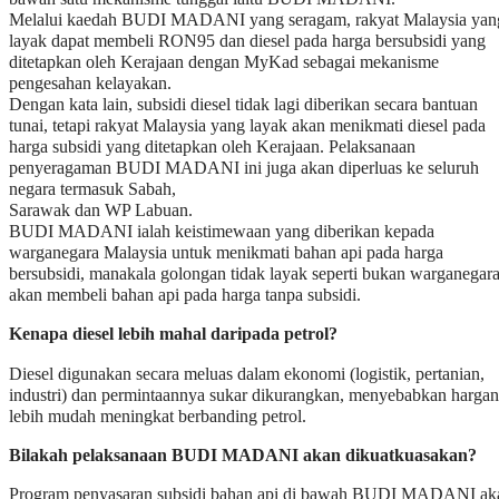
penyeragaman BUDI MADANI ini juga akan diperluas ke seluruh
negara termasuk Sabah,
Sarawak dan WP Labuan.
BUDI MADANI ialah keistimewaan yang diberikan kepada
warganegara Malaysia untuk menikmati bahan api pada harga
bersubsidi, manakala golongan tidak layak seperti bukan warganegar
akan membeli bahan api pada harga tanpa subsidi.
Kenapa diesel lebih mahal daripada petrol?
Diesel digunakan secara meluas dalam ekonomi (logistik, pertanian,
industri) dan permintaannya sukar dikurangkan, menyebabkan harga
lebih mudah meningkat berbanding petrol.
Bilakah pelaksanaan BUDI MADANI akan dikuatkuasakan?
Program penyasaran subsidi bahan api di bawah BUDI MADANI ak
berkuat
kuasa sepenuhnya mulai 1 Julai 2026.
Apakah harga petrol RON95 dan diesel tanpa subsidi setelah
program ini
berkuat kuasa?