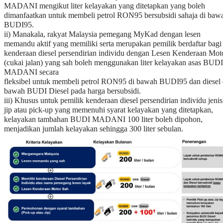
MADANI secara
fleksibel untuk membeli petrol RON95 di bawah BUDI95 dan diesel 
bawah BUDI Diesel pada harga bersubsidi.
iii) Khusus untuk pemilik kenderaan diesel persendirian individu jenis
jip atau pick-up yang memenuhi syarat kelayakan yang ditetapkan,
kelayakan tambahan BUDI MADANI 100 liter boleh dipohon,
menjadikan jumlah kelayakan sehingga 300 liter sebulan.
Apa peranan subsidi diesel?
Subsidi membantu mengekalkan harga lebih rendah untuk pengguna
tertentu dan mengurangkan beban kos sara hidup.
Apakah maksud diesel bersubsidi dan tanpa subsidi?