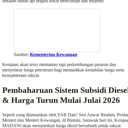
bekalan bahan api negara kekal mencukupi dan terjamin.
Sumber:
Kementerian Kewangan
Kerajaan akan terus memantau rapi perkembangan pasaran dan
menyelaras harga petroleum bagi memastikan kestabilan harga serta
kesejahteraan rakyat.
Pembaharuan Sistem Subsidi Diese
& Harga Turun Mulai Julai 2026
Seperti yang diumumkan oleh YAB Dato’ Seri Anwar Ibrahim, Perda
Menteri dan Menteri Kewangan, di Bintulu, Sarawak hari ini, Keraja
MADANI akan menurunkan harga diesel bersubsidi untuk rakyat
Malaysia kepada
RM2.10 seliter
mulai Julai 2026.
Penurunan harga ini akan dilaksanakan menerusi pembaharuan
penyasaran subsidi diesel yang seragam di seluruh negara mengguna
mekanisme berasaskan MyKad, selaras dengan pendekatan yang tela
dilaksanakan melalui BUDI MADANI RON95 (BUDI95).