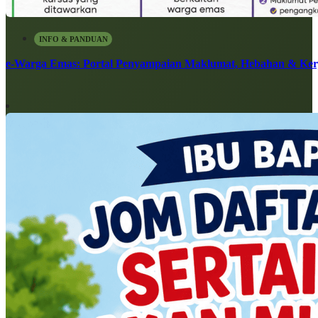
INFO & PANDUAN
e-Warga Emas: Portal Penyampaian Maklumat, Hebahan & Ke