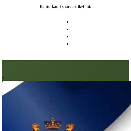
Bantu kami share artikel ini:
Artikel berkaitan: