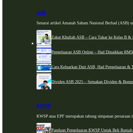
ASB
Senarai artikel Amanah Saham Nasional Berhad (ASB) un
Zakat Khultah ASB – Cara Tukar ke Kelas B & 
Pengeluaran ASB Online – Had Dinaikkan RM5
Cara Keluarkan Duit ASB, Had Pengeluaran & 
Dividen ASB 2025 – Semakan Dividen & Bonus
KWSP
KWSP atau EPF merupakan tabung simpanan persaraan te
Panduan Pengeluaran KWSP Untuk Beli Rumah