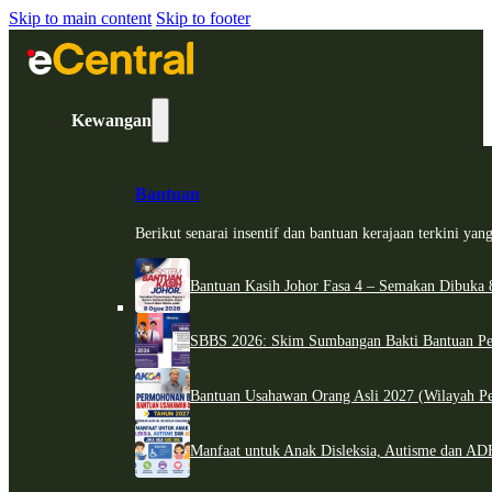
Skip to main content
Skip to footer
Kewangan
Bantuan
Berikut senarai insentif dan bantuan kerajaan terkini ya
Bantuan Kasih Johor Fasa 4 – Semakan Dibuka 8
SBBS 2026: Skim Sumbangan Bakti Bantuan Per
Bantuan Usahawan Orang Asli 2027 (Wilayah Pe
Manfaat untuk Anak Disleksia, Autisme dan 