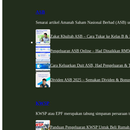
ASB
Senarai artikel Amanah Saham Nasional Berhad (ASB) un
Zakat Khultah ASB – Cara Tukar ke Kelas B & 
Pengeluaran ASB Online – Had Dinaikkan RM5
Cara Keluarkan Duit ASB, Had Pengeluaran & 
Dividen ASB 2025 – Semakan Dividen & Bonus
KWSP
KWSP atau EPF merupakan tabung simpanan persaraan te
Panduan Pengeluaran KWSP Untuk Beli Rumah