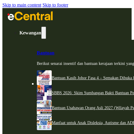
Skip to main content
Skip to footer
Kewangan
Bantuan
Berikut senarai insentif dan bantuan kerajaan terkini ya
Bantuan Kasih Johor Fasa 4 – Semakan Dibuka 8
SBBS 2026: Skim Sumbangan Bakti Bantuan Per
Bantuan Usahawan Orang Asli 2027 (Wilayah Pe
Manfaat untuk Anak Disleksia, Autisme dan 