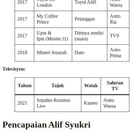
2017
Toyol Aliff
London
Warna
My Coffee
Astro
2017
Pelanggan
Prince
Ria
Upin &
Dirinya sendiri
2017
TV9
Ipin (Musim 11)
(suara)
Astro
2018
Misteri Jenazah
Dato
Prima
Televisyen:
Saluran
Tahun
Tajuk
Watak
TV
Sepahtu Reunion
Astro
2021
Kameo
Live
Warna
Pencapaian Alif Syukri