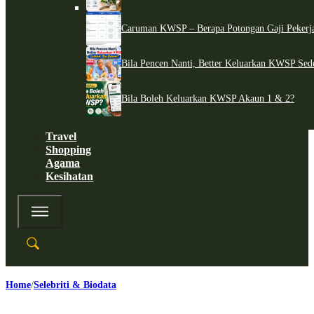
Caruman KWSP – Berapa Potongan Gaji Pekerj
Bila Pencen Nanti, Better Keluarkan KWSP Sed
Bila Boleh Keluarkan KWSP Akaun 1 & 2?
Travel
Shopping
Agama
Kesihatan
Home
Selebriti & Biodata