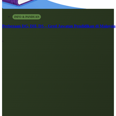
INFO & PANDUAN
Perbezaan DG, DH, DS – Gred Jawatan Pendidikan di Malaysia