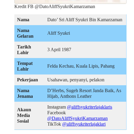
Kredit FB @DatoAliffSyukriKamarzaman
Nama
Dato’ Sri Aliff Syukri Bin Kamarzaman
Nama
Aliff Syukri
Gelaran
Tarikh
3 April 1987
Lahir
Tempat
Felda Kechau, Kuala Lipis, Pahang
Lahir
Pekerjaan
Usahawan, penyanyi, pelakon
Nama
D’Herbs, Sugeh Resort Janda Baik, As
Jenama
Hijab, Anthons Leather
Instagram
@aliffsyukriterlajaklaris
Akaun
Facebook
Media
@DatoAliffSyukriKamarzaman
Sosial
TikTok
@aliffsyukriterlajaklari