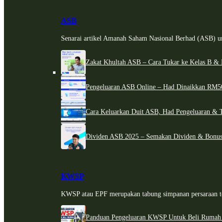
ASB
Senarai artikel Amanah Saham Nasional Berhad (ASB) un
Zakat Khultah ASB – Cara Tukar ke Kelas B & 
Pengeluaran ASB Online – Had Dinaikkan RM5
Cara Keluarkan Duit ASB, Had Pengeluaran & 
Dividen ASB 2025 – Semakan Dividen & Bonus
KWSP
KWSP atau EPF merupakan tabung simpanan persaraan te
Panduan Pengeluaran KWSP Untuk Beli Rumah