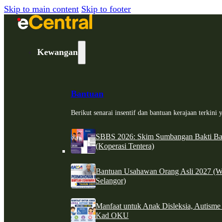
Skip to main content
Skip to footer
Kewangan
Bantuan
Berikut senarai insentif dan bantuan kerajaan terkin
SBBS 2026: Skim Sumbangan Bakti Ban
(Koperasi Tentera)
Bantuan Usahawan Orang Asli 2027 (W
Selangor)
Manfaat untuk Anak Disleksia, Autism
Kad OKU