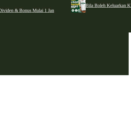
Bila Boleh Keluarkan 
ividen & Bonus Mulai 1 Jan