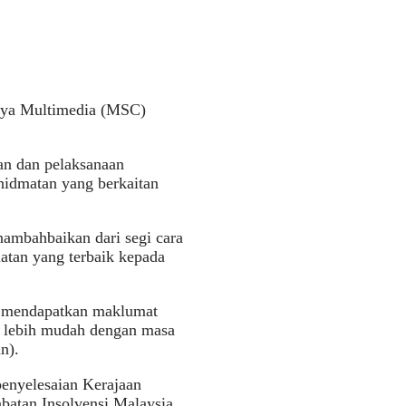
aya Multimedia (MSC)
an dan pelaksanaan
hidmatan yang berkaitan
nambahbaikan dari segi cara
atan yang terbaik kepada
m mendapatkan maklumat
n lebih mudah dengan masa
n).
enyelesaian Kerajaan
atan Insolvensi Malaysia