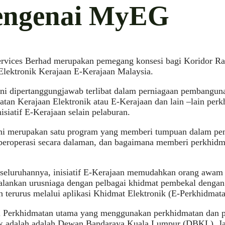
ngenai MyEG
vices Berhad merupakan pemegang konsesi bagi Koridor R
Elektronik Kerajaan E-Kerajaan Malaysia.
ini dipertanggungjawab terlibat dalam perniagaan pembangun
tan Kerajaan Elektronik atau E-Kerajaan dan lain –lain perk
nisiatif E-Kerajaan selain pelaburan.
 ini merupakan satu program yang memberi tumpuan dalam pe
beroperasi secara dalaman, dan bagaimana memberi perkhidm
eseluruhannya, inisiatif E-Kerajaan memudahkan orang awa
alankan urusniaga dengan pelbagai khidmat pembekal denga
h terurus melalui aplikasi Khidmat Elektronik (E-Perkhidmata
 Perkhidmatan utama yang menggunakan perkhidmatan dan p
ik adalah adalah Dewan Bandaraya Kuala Lumpur (DBKL), Jab