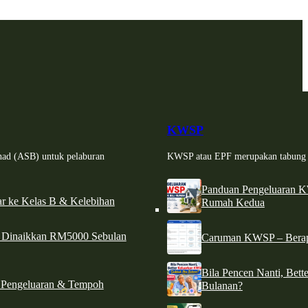
KWSP
had (ASB) untuk pelaburan
KWSP atau EPF merupakan tabung si
Panduan Pengeluaran 
r ke Kelas B & Kelebihan
Rumah Kedua
d Dinaikkan RM5000 Sebulan
Caruman KWSP – Berapa
Bila Pencen Nanti, Bet
 Pengeluaran & Tempoh
Bulanan?