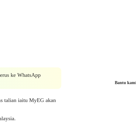
 terus ke WhatsApp
Bantu kami 
as talian iaitu MyEG akan
laysia.