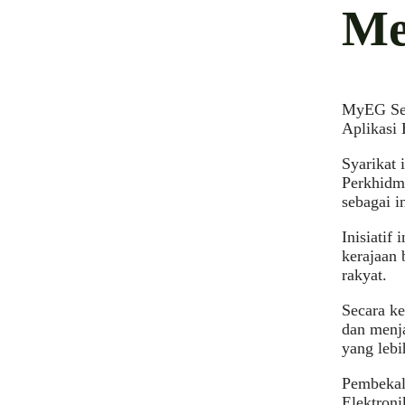
Me
MyEG Ser
Aplikasi 
Syarikat 
Perkhidma
sebagai i
Inisiatif
kerajaan 
rakyat.
Secara k
dan menj
yang lebi
Pembekal
Elektron