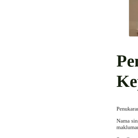
Pe
Ke
Penukara
Nama sin
makluman