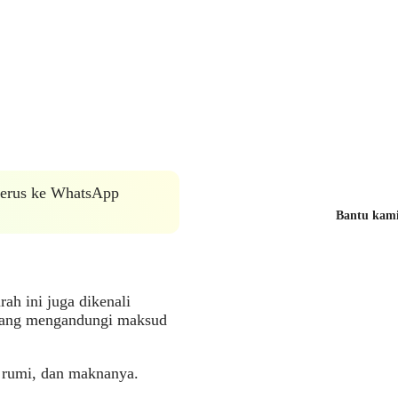
 terus ke WhatsApp
Bantu kami 
ah ini juga dikenali
 yang mengandungi maksud
az rumi, dan maknanya.