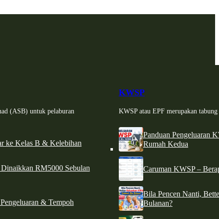
KWSP
had (ASB) untuk pelaburan
KWSP atau EPF merupakan tabung si
Panduan Pengeluaran 
r ke Kelas B & Kelebihan
Rumah Kedua
d Dinaikkan RM5000 Sebulan
Caruman KWSP – Berapa
Bila Pencen Nanti, Bet
 Pengeluaran & Tempoh
Bulanan?