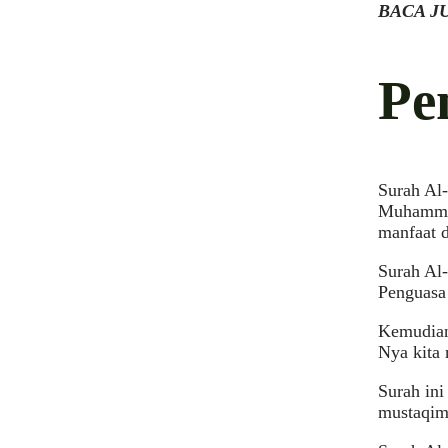
BACA J
Pe
Surah Al
Muhammad
manfaat 
Surah Al
Penguasa
Kemudian
Nya kita
Surah ini
mustaqim)