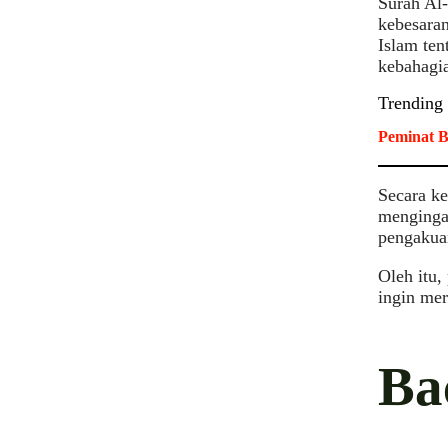
Surah Al
kebesara
Islam ten
kebahagia
Trending
Peminat B
Secara ke
mengingat
pengakua
Oleh itu
ingin mer
Ba