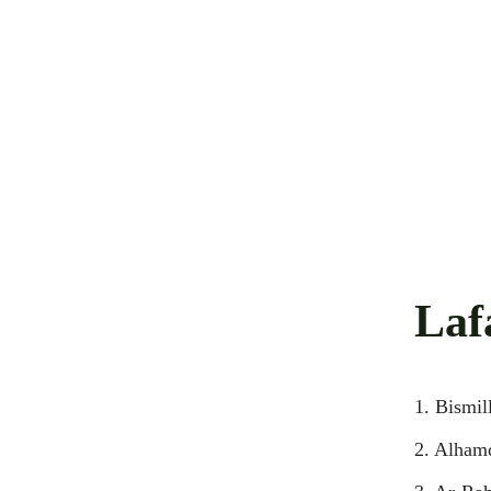
Laf
1. Bismil
2. Alhamd