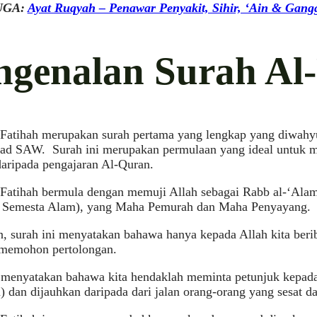
UGA:
Ayat Ruqyah – Penawar Penyakit, Sihir, ‘Ain & Gan
ngenalan Surah Al
-Fatihah merupakan surah pertama yang lengkap yang diwah
 SAW. Surah ini merupakan permulaan yang ideal untuk 
daripada pengajaran Al-Quran.
-Fatihah bermula dengan memuji Allah sebagai Rabb al-‘Alam
 Semesta Alam), yang Maha Pemurah dan Maha Penyayang.
, surah ini menyatakan bahawa hanya kepada Allah kita beri
 memohon pertolongan.
 menyatakan bahawa kita hendaklah meminta petunjuk kepada j
 dan dijauhkan daripada dari jalan orang-orang yang sesat d