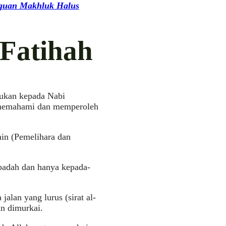
gguan Makhluk Halus
-Fatihah
yukan kepada Nabi
memahami dan memperoleh
in (Pemelihara dan
badah dan hanya kepada-
alan yang lurus (sirat al-
an dimurkai.