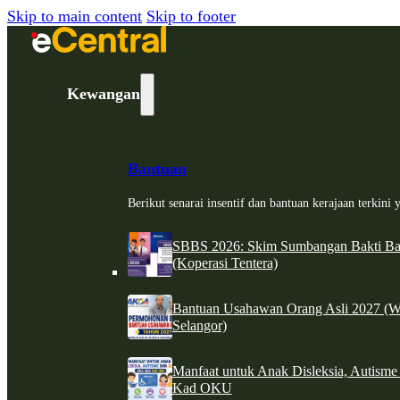
Skip to main content
Skip to footer
Kewangan
Bantuan
Berikut senarai insentif dan bantuan kerajaan terkin
SBBS 2026: Skim Sumbangan Bakti Ban
(Koperasi Tentera)
Bantuan Usahawan Orang Asli 2027 (W
Selangor)
Manfaat untuk Anak Disleksia, Autism
Kad OKU