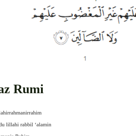
az Rumi
lahirrahmanirrahim
u lillahi rabbil ‘alamin