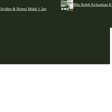
Bila Boleh Keluarkan 
ividen & Bonus Mulai 1 Jan