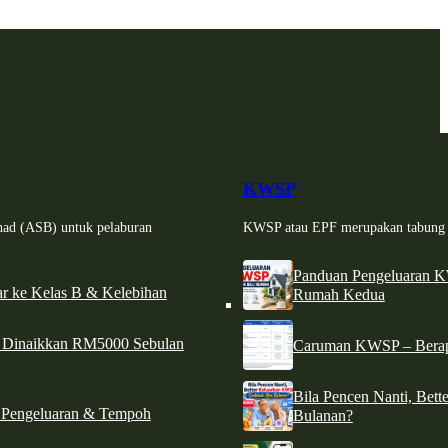
KWSP
had (ASB) untuk pelaburan
KWSP atau EPF merupakan tabung si
Panduan Pengeluaran 
r ke Kelas B & Kelebihan
Rumah Kedua
d Dinaikkan RM5000 Sebulan
Caruman KWSP – Berapa
Bila Pencen Nanti, Bet
 Pengeluaran & Tempoh
Bulanan?