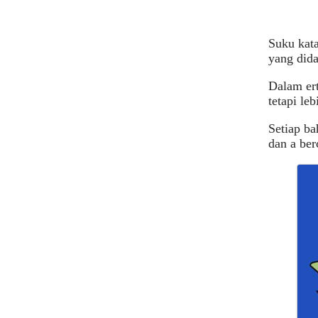
Suku kata
yang dida
Dalam ert
tetapi le
Setiap ba
dan a ber