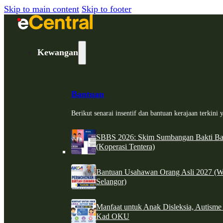
Skip to main content
Skip to footer
Kewangan
Bantuan
Berikut senarai insentif dan bantuan kerajaan terkin
SBBS 2026: Skim Sumbangan Bakti Ban
(Koperasi Tentera)
Bantuan Usahawan Orang Asli 2027 (W
Selangor)
Manfaat untuk Anak Disleksia, Autism
Kad OKU