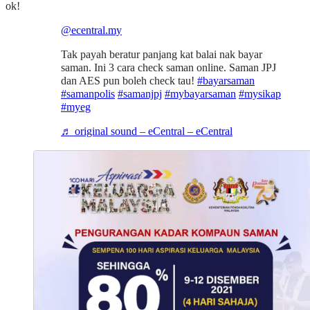
ok!
@ecentral.my
Tak payah beratur panjang kat balai nak bayar
saman. Ini 3 cara check saman online. Saman JPJ
dan AES pun boleh check tau!
#bayarsaman
#samanpolis
#samanjpj
#mybayarsaman
#mysikap
#myeg
♬ original sound – eCentral – eCentral