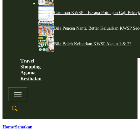
Caruman KWSP – Berapa Potongan Gaji Pekerj
Bila Pencen Nanti, Better Keluarkan KWSP Sed
Bila Boleh Keluarkan KWSP Akaun 1 & 2?
Travel
Shopping
Agama
Kesihatan
Home
Semakan