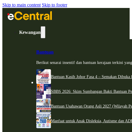
Skip to main content
Skip to footer
Kewangan
Bantuan
Berikut senarai insentif dan bantuan kerajaan terkini ya
Bantuan Kasih Johor Fasa 4 – Semakan Dibuka 8
SBBS 2026: Skim Sumbangan Bakti Bantuan Per
Bantuan Usahawan Orang Asli 2027 (Wilayah Pe
Manfaat untuk Anak Disleksia, Autisme dan 