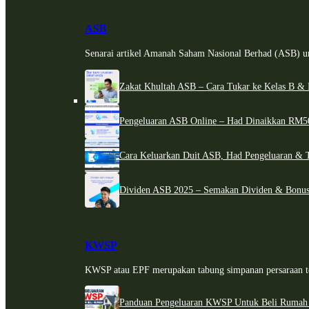
ASB
Senarai artikel Amanah Saham Nasional Berhad (ASB) un
Zakat Khultah ASB – Cara Tukar ke Kelas B & 
Pengeluaran ASB Online – Had Dinaikkan RM5
Cara Keluarkan Duit ASB, Had Pengeluaran & 
Dividen ASB 2025 – Semakan Dividen & Bonus
KWSP
KWSP atau EPF merupakan tabung simpanan persaraan te
Panduan Pengeluaran KWSP Untuk Beli Rumah